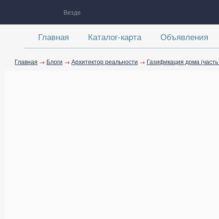
Везде
Главная
Каталог-карта
Объявления
Главная
→
Блоги
→
Архитектор реальности
→
Газификация дома (часть 