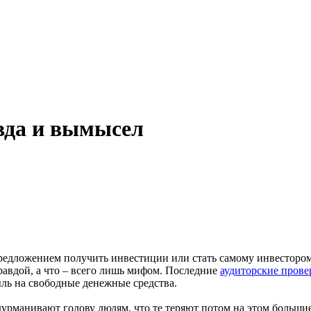
вда и вымысел
редложением получить инвестиции или стать самому инвестором.
правдой, а что – всего лишь мифом. Последние
аудиторские прове
ль на свободные денежные средства.
урманивают голову людям, что те теряют потом на этом большие 