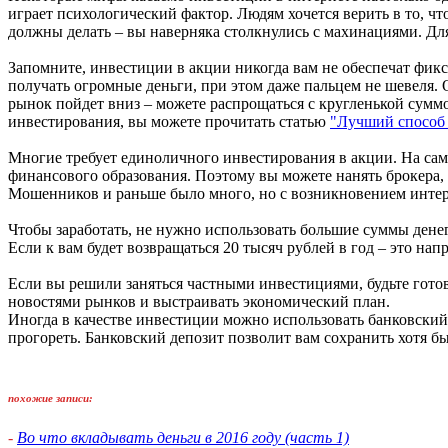
играет психологический фактор. Людям хочется верить в то, чт
должны делать – вы наверняка столкнулись с махинациями. Для
Запомните, инвестиции в акции никогда вам не обеспечат фик
получать огромные деньги, при этом даже пальцем не шевеля. 
рынок пойдет вниз – можете распрощаться с кругленькой суммо
инвестирования, вы можете прочитать статью
"Лучший способ
Многие требует единоличного инвестирования в акции. На сам
финансового образования. Поэтому вы можете нанять брокера,
Мошенников и раньше было много, но с возникновением интерн
Чтобы заработать, не нужно использовать большие суммы денег
Если к вам будет возвращаться 20 тысяч рублей в год – это напр
Если вы решили заняться частными инвестициями, будьте готовы
новостями рынков и выстраивать экономический план.
Иногда в качестве инвестиции можно использовать банковский 
прогореть. Банковский депозит позволит вам сохранить хотя бы 
похожие записи:
-
Во что вкладывать деньги в 2016 году (часть 1)