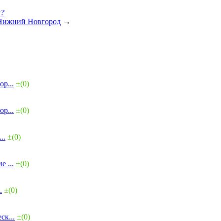
и?
 Нижний Новгород
→
р...
±(0)
р...
±(0)
..
±(0)
 ...
±(0)
.
±(0)
ск...
±(0)