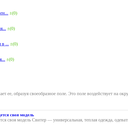
н...
±(0)
...
±(0)
в ...
±(0)
...
±(0)
чает ее, образуя своеобразное поле. Это поле воздействует на
ется своя модель
тся своя модель Свитер — универсальная, теплая одежда, одеват