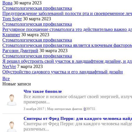
Вова
30 марта 2023
Стоматологическая профилактика
Предупреждение заболеваний полости рта и своевременное лече
Tom Sojer
30 марта 2023
Стоматологическая профилактика
Регулярное посещение стоматолога это действительно важно для
Krammer
30 марта 2023
Стоматологическая профилактика
Стоматологическая профилактика является ключевым фактором 
Рагозин Дмитрий
30 марта 2023
Стоматологическая профилактика
Я решил обустроить свой участок в ландшафтном дизайне, и для
NerVer
7 марта 2023
Обустройство садового участка и его ландшафтный дизайн
Все
Новые записи
Что такое биополе
Все живое и неживое обладает своей энергией, излу
примерами...
3 ноября 2017 |
Мир интересных фактов
|
0
|
39755
Свитеры от Фред Перри: для каждого человека найд
Свитеры от Фред Перри: для каждого человека найде
различных...