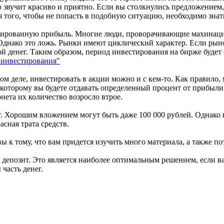
о звучит красиво и приятно. Если вы столкнулись предложением, 
 того, чтобы не попасть в подобную ситуацию, необходимо знат
сированную прибыль. Многие люди, проворачивающие махинации 
Однако это ложь. Рынки имеют циклический характер. Если рыно
й денег. Таким образом, период инвестирования на бирже будет 
 инвестирования"
ом деле, инвестировать в акции можно и с кем-то. Как правил
 которому вы будете отдавать определенный процент от прибыли
ета их количество возросло втрое.
. Хорошим вложением могут быть даже 100 000 рублей. Однако вс
асная трата средств.
 к тому, что вам придется изучить много материала, а также по
депозит. Это является наиболее оптимальным решением, если ва
часть денег.