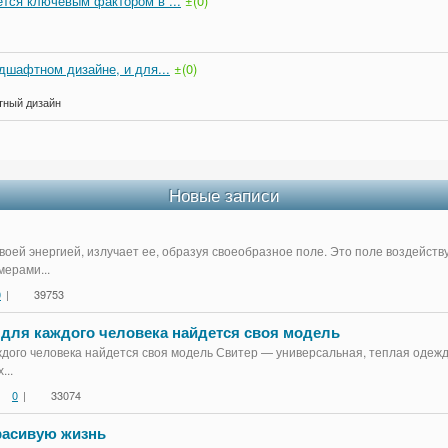
тся ключевым фактором в ...
±(0)
дшафтном дизайне, и для...
±(0)
тный дизайн
Новые записи
воей энергией, излучает ее, образуя своеобразное поле. Это поле воздейст
ерами...
0
|
39753
 для каждого человека найдется своя модель
дого человека найдется своя модель Свитер — универсальная, теплая одежда
...
0
|
33074
красивую жизнь