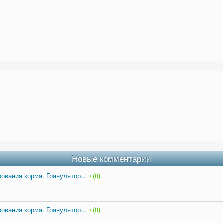
Новые комментарии
ования корма. Гранулятор...
±(0)
ования корма. Гранулятор...
±(0)