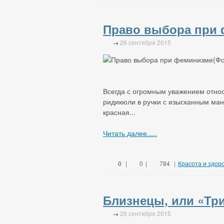
Право выбора при
→
26 сентября 2015
Всегда с огромным уважением отно
ридикюли в ручки с изысканным ма
красная...
Читать далее.....
0
|
0
|
784
|
Красота и здор
Близнецы, или «Тр
→
26 сентября 2015