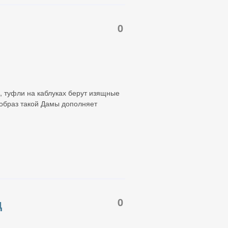
0
 туфли на каблуках берут изящные
 образ такой Дамы дополняет
0
д