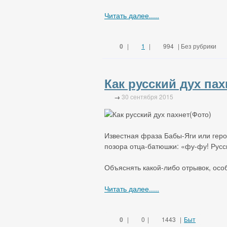
Читать далее.....
0
|
1
|
994
| Без рубрики
Как русский дух пах
→
30 сентября 2015
Известная фраза Бабы-Яги или геро
позора отца-батюшки: «фу-фу! Русск
Объяснять какой-либо отрывок, осо
Читать далее.....
0
|
0
|
1443
|
Быт