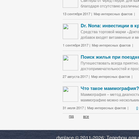
Свитеры от Фред Перри: для каж
благодаря отсутствию различных
13 сентября 2017 |
Мир интересных фактов
|
Dr. Nona: инвестиции в 
Средства торговой марки «Докт
добавок входят витаминные и ми
1 сентября 2017 |
Мир интересных фактов
|
Поиск жилья при поездке
Путешествовать всегда приятно.
достопримечательностей и прост
27 августа 2017 |
Мир интересных фактов
|
Что такое маммография?
Маммография – метод диагности
маммографию можно несколькими
31 июля 2017 |
Мир интересных фактов
|
0
rss
все
dvplace © 2011-2026; Телефон для 