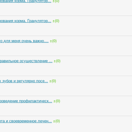
ования корма. Гранулятор...
±(0)
ования корма. Гранулятор...
±(0)
о для меня очень важно....
±(0)
равильное осуществление ...
±(0)
 зубов и регулярно посе...
±(0)
роведение профилактическ...
±(0)
та и своевременное лечен...
±(0)