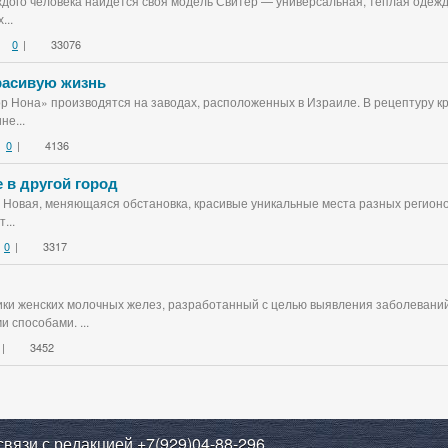
дого человека найдется своя модель Свитер — универсальная, теплая одежда
...
0
|
33076
красивую жизнь
ор Нона» производятся на заводах, расположенных в Израиле. В рецептуру к
не...
0
|
4136
 в другой город
 Новая, меняющаяся обстановка, красивые уникальные места разных регионо
...
0
|
3317
ки женских молочных желез, разработанный с целью выявления заболеваний
 способами. ...
|
3452
связи с редакцией +7(929)04-88-296