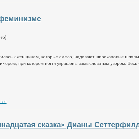
 феминизме
силась к женщинам, которые смело, надевают широкополые шляпы,
никюром, при котором ногти украшены замысловатым узором. Весь
овье
инадцатая сказка» Дианы Сеттерфил