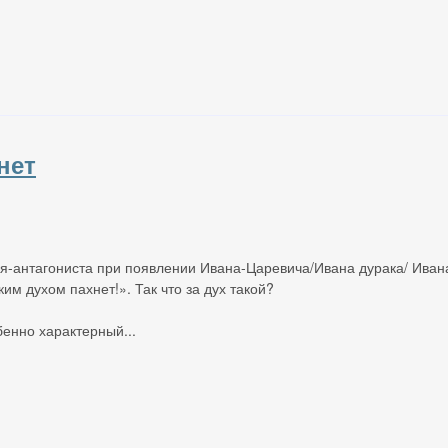
нет
я-антагониста при появлении Ивана-Царевича/Ивана дурака/ Иван
им духом пахнет!». Так что за дух такой?
бенно характерный...