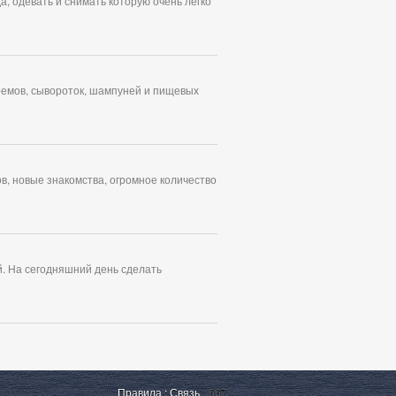
, одевать и снимать которую очень легко
ремов, сывороток, шампуней и пищевых
в, новые знакомства, огромное количество
. На сегодняшний день сделать
Правила
:
Связь
667