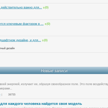
 действительно важно для...
±(0)
тся ключевым фактором в ...
±(0)
дшафтном дизайне, и для...
±(0)
тный дизайн
Новые записи
воей энергией, излучает ее, образуя своеобразное поле. Это поле воздейст
ерами...
0
|
39755
 для каждого человека найдется своя модель