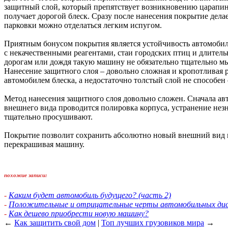
защитный слой, который препятствует возникновению царапин 
получает дорогой блеск. Сразу после нанесения покрытие дела
парковки можно отделаться легким испугом.
Приятным бонусом покрытия является устойчивость автомобиля
с некачественными реагентами, стаи городских птиц и длител
дорогам или дождя такую машину не обязательно тщательно мыт
Нанесение защитного слоя – довольно сложная и кропотливая 
автомобилем блеска, а недостаточно толстый слой не способен
Метод нанесения защитного слоя довольно сложен. Сначала ав
внешнего вида проводится полировка корпуса, устранение незн
тщательно просушивают.
Покрытие позволит сохранить абсолютно новый внешний вид м
перекрашивая машину.
похожие записи:
-
Каким будет автомобиль будущего? (часть 2)
-
Положительные и отрицательные черты автомобильных дис
-
Как дешево приобрести новую машину?
←
Как защитить свой дом
|
Топ лучших грузовиков мира
→