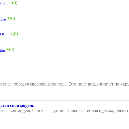
н...
±(0)
...
±(0)
в ...
±(0)
...
±(0)
чает ее, образуя своеобразное поле. Это поле воздействует на
ется своя модель
тся своя модель Свитер — универсальная, теплая одежда, одеват