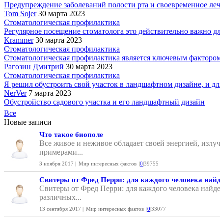
Предупреждение заболеваний полости рта и своевременное лече
Tom Sojer
30 марта 2023
Стоматологическая профилактика
Регулярное посещение стоматолога это действительно важно для
Krammer
30 марта 2023
Стоматологическая профилактика
Стоматологическая профилактика является ключевым фактором 
Рагозин Дмитрий
30 марта 2023
Стоматологическая профилактика
Я решил обустроить свой участок в ландшафтном дизайне, и для
NerVer
7 марта 2023
Обустройство садового участка и его ландшафтный дизайн
Все
Новые записи
Что такое биополе
Все живое и неживое обладает своей энергией, излу
примерами...
3 ноября 2017 |
Мир интересных фактов
|
0
|
39755
Свитеры от Фред Перри: для каждого человека найд
Свитеры от Фред Перри: для каждого человека найде
различных...
13 сентября 2017 |
Мир интересных фактов
|
0
|
33077