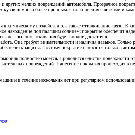
и других мелких повреждений автомобиля. Прозрачное покрытие
ет кузов немного более прочным. Столкновения с ветками и кам
 к химическому воздействию, а также отталкивание грязи. Кра
ьное нахождение под палящим солнцем: покрытие обеспечит над
ь: легкого ополаскивания будет вполне достаточно.
работа. Она требует внимательности и наличия навыков. Только
 обеспечить защиты. Поэтому покрытие наносятся только в автом
томобиль полностью моется. Проводится очистка поверхности о
ачительных повреждений. Нанесение покрытия происходит в неско
ашины в течение нескольких лет при регулярном использовании
ков