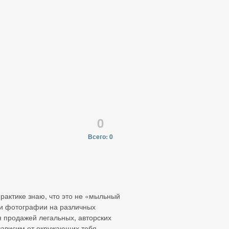
0
Всего: 0
рактике знаю, что это не «мыльный
ои фотографии на различных
я продажей легальных, авторских
езависим от окружающих тебя