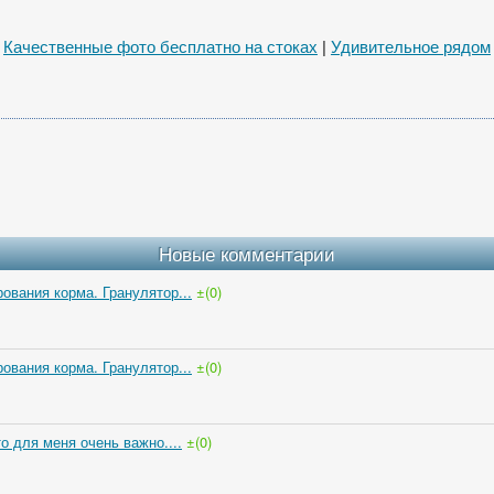
←
Качественные фото бесплатно на стоках
|
Удивительное рядом
Новые комментарии
ования корма. Гранулятор...
±(0)
ования корма. Гранулятор...
±(0)
о для меня очень важно....
±(0)