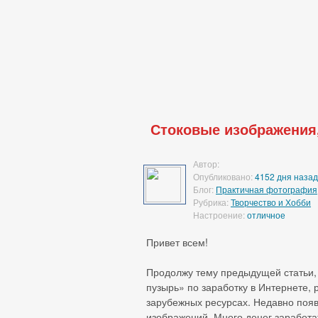
Стоковые изображения,
Автор:
Опубликовано:
4152 дня назад
Блог:
Практичная фотография
Рубрика:
Творчество и Хобби
Настроение:
отличное
Привет всем!
Продолжу тему предыдущей статьи, 
пузырь» по заработку в Интернете,
зарубежных ресурсах. Недавно появ
изображений. Много денег заработа