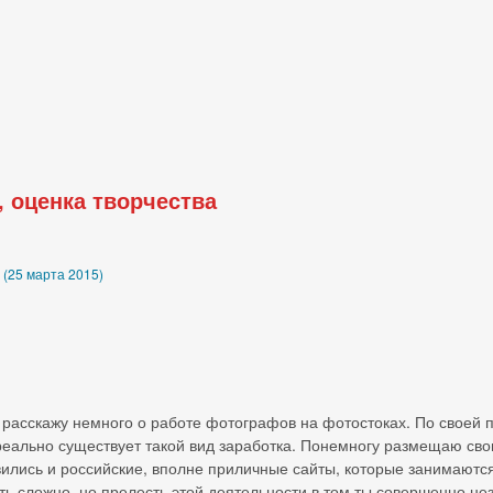
 оценка творчества
 (25 марта 2015)
расскажу немного о работе фотографов на фотостоках. По своей п
 реально существует такой вид заработка. Понемногу размещаю св
ились и российские, вполне приличные сайты, которые занимаютс
ть сложно, но прелесть этой деятельности в том ты совершенно н