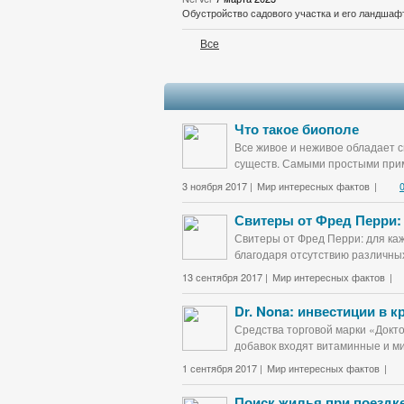
Обустройство садового участка и его ландшаф
Все
Что такое биополе
Все живое и неживое обладает с
существ. Самыми простыми прим
3 ноября 2017 |
Мир интересных фактов
|
Свитеры от Фред Перри:
Свитеры от Фред Перри: для каж
благодаря отсутствию различных
13 сентября 2017 |
Мир интересных фактов
|
Dr. Nona: инвестиции в 
Средства торговой марки «Докт
добавок входят витаминные и ми
1 сентября 2017 |
Мир интересных фактов
|
Поиск жилья при поездке