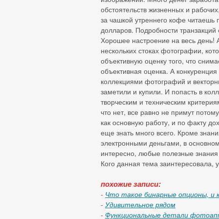
обстоятельств жизненных и рабочих,
за чашкой утреннего кофе читаешь 
долларов. Подробности транзакций 
Хорошее настроение на весь день! А
нескольких стоках фотографии, кот
объективную оценку того, что снима
объективная оценка. А конкуренция
коллекциями фотографий и векторны
заметили и купили. И попасть в ко
творческим и техническим критерия
что нет, все равно не примут потом
как основную работу, и по факту до
еще знать много всего. Кроме знани
электронными деньгами, в основно
интересно, любые полезные знания м
Кого данная тема заинтересовала, у
похожие записи:
-
Что такое бинарные опционы, и 
-
Удивительное рядом
-
Функциональные детали фотоап