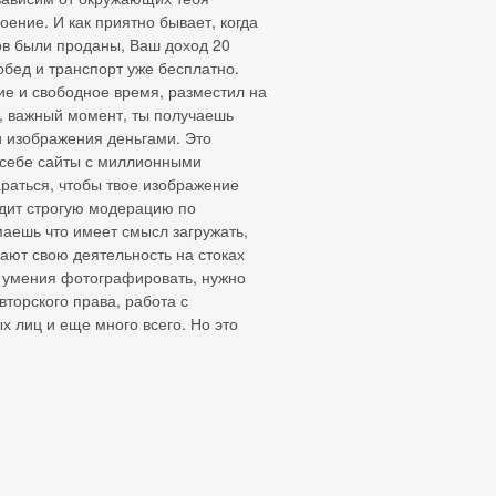
оение. И как приятно бывает, когда
ов были проданы, Ваш доход 20
обед и транспорт уже бесплатно.
ие и свободное время, разместил на
И, важный момент, ты получаешь
и изображения деньгами. Это
е себе сайты с миллионными
араться, чтобы твое изображение
одит строгую модерацию по
маешь что имеет смысл загружать,
вают свою деятельность на стоках
ме умения фотографировать, нужно
торского права, работа с
 лиц и еще много всего. Но это