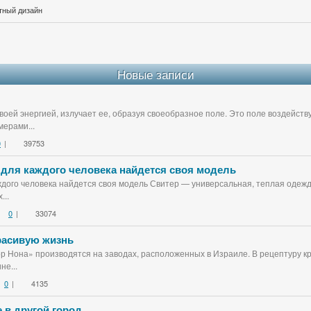
тный дизайн
Новые записи
воей энергией, излучает ее, образуя своеобразное поле. Это поле воздейст
ерами...
0
|
39753
 для каждого человека найдется своя модель
дого человека найдется своя модель Свитер — универсальная, теплая одежда
...
0
|
33074
красивую жизнь
ор Нона» производятся на заводах, расположенных в Израиле. В рецептуру к
не...
0
|
4135
 в другой город