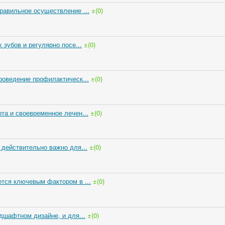
равильное осуществление ...
±(0)
 зубов и регулярно посе...
±(0)
роведение профилактическ...
±(0)
та и своевременное лечен...
±(0)
 действительно важно для...
±(0)
тся ключевым фактором в ...
±(0)
дшафтном дизайне, и для...
±(0)