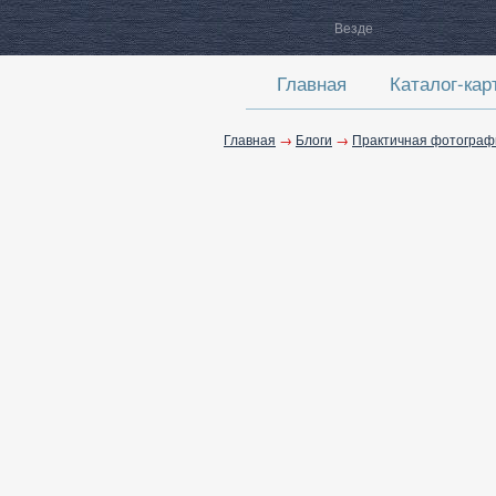
Везде
Главная
Каталог-кар
Главная
→
Блоги
→
Практичная фотограф