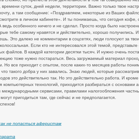
 времени суток, дней недели, территории. Важно только твое настр
почту, а там сообщение: «Поздравляем, некоторые из Ваших файл
смотрите в личном кабинете». И ты понимаешь, что сегодня кофе, 
 ведь особенного ничего и не сделал. Просто когда было настроен
орые тебе самому нравятся и действительно, хорошо получились. 
ешь. Это далеко не комментарии в соцсетях, люди голосуют за тво
 колоссальная. Если кто не интересовался этой темой, представьт
х файлов. В каждой категории десятки тысяч. И нужно очень пост
ллекцию тоже нужно постараться. Весь загружаемый материал прох
м. Но все приходит с опытом, после каких-то месяцев работы пони
у что такого добра у них завались. Знаю людей, которые рассматри
ходов это действительно так. Но это действительно работа. И кро
я компьютерных технологий, приходится разбираться с основами ав
м международными сервисами, правилами налогообложения частных
огут пригодиться там, где сейчас и не предполагается.
спехов!
как не попасться аферистам
парата