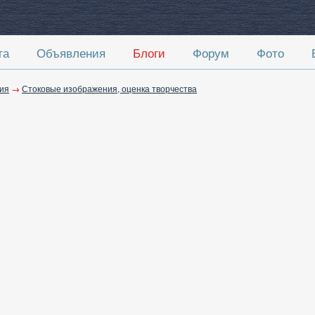
та
Объявления
Блоги
Форум
Фото
ия
→
Стоковые изображения, оценка творчества