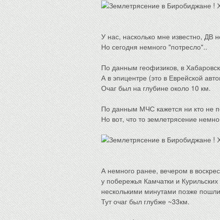
У нас, насколько мне известно, ДВ
Но сегодня немного "потресло"..
По данным геофизиков, в Хабаровск
А в эпицентре (это в Еврейской авт
Очаг был на глубине около 10 км.
По данным МЧС кажется ни кто не п
Но вот, что то землетрясение немно
А немного ранее, вечером в воскре
у побережья Камчатки и Курильских 
несколькими минутами позже пошли 
Тут очаг был глубже ~33км.