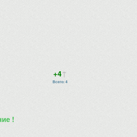
+4
↑
Всего: 4
ие !