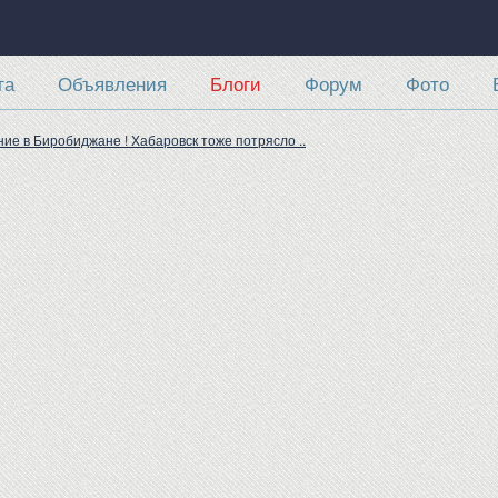
та
Объявления
Блоги
Форум
Фото
ие в Биробиджане ! Хабаровск тоже потрясло ..