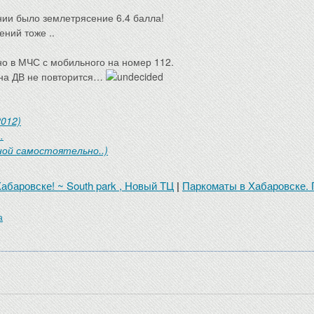
онии было землетрясение 6.4 балла!
ний тоже ..
но в МЧС с мобильного на номер 112.
 на ДВ не повторится…
2012)
.
ной самостоятельно..)
баровске! ~ South park , Новый ТЦ
|
Паркоматы в Хабаровске. 
а