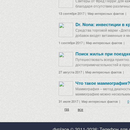
Свитеры от Фред Перри: для каж
благодаря отсутствию различных
13 сентября 2017 |
Мир интересных фактов
|
Dr. Nona: инвестиции в 
Средства торговой марки «Докт
добавок входят витаминные и ми
1 сентября 2017 |
Мир интересных фактов
|
Поиск жилья при поездке
Путешествовать всегда приятно.
достопримечательностей и прост
27 августа 2017 |
Мир интересных фактов
|
Что такое маммография?
Маммография – метод диагности
маммографию можно несколькими
31 июля 2017 |
Мир интересных фактов
|
0
rss
все
dvplace © 2011-2026; Телефон для 