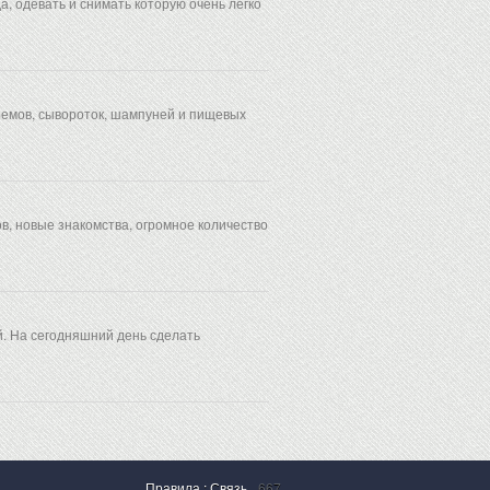
, одевать и снимать которую очень легко
ремов, сывороток, шампуней и пищевых
в, новые знакомства, огромное количество
. На сегодняшний день сделать
Правила
:
Связь
667