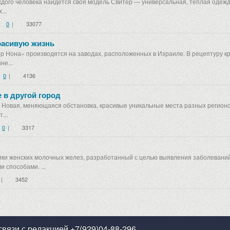
дого человека найдется своя модель Свитер — универсальная, теплая одежда
...
0
|
33077
красивую жизнь
ор Нона» производятся на заводах, расположенных в Израиле. В рецептуру к
не...
0
|
4136
 в другой город
 Новая, меняющаяся обстановка, красивые уникальные места разных регионо
...
0
|
3317
ки женских молочных желез, разработанный с целью выявления заболеваний
 способами. ...
|
3452
связи с редакцией +7(929)04-88-296