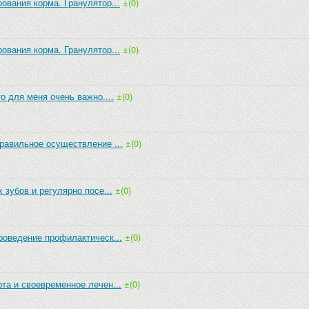
ования корма. Гранулятор...
±(0)
ования корма. Гранулятор...
±(0)
о для меня очень важно....
±(0)
равильное осуществление ...
±(0)
 зубов и регулярно посе...
±(0)
роведение профилактическ...
±(0)
та и своевременное лечен...
±(0)