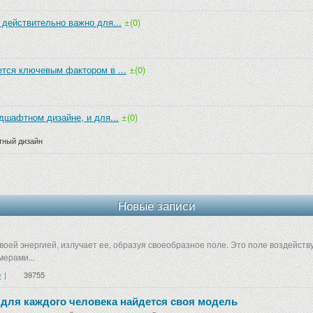
 действительно важно для...
±(0)
тся ключевым фактором в ...
±(0)
дшафтном дизайне, и для...
±(0)
тный дизайн
Новые записи
воей энергией, излучает ее, образуя своеобразное поле. Это поле воздейст
ерами...
0
|
39755
 для каждого человека найдется своя модель