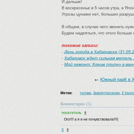
И дальше!
В воскресенье в 5 часов утра, в Яп
Угрозы цунами нет, больших разруше
В общем, в случае чего звонить нуж
Будем надеяться, что этого больше
похожие записи:
-
День города в Хабаровске (31.05.
-
Хабаровск ждет сильная метель .
-
Мой ремонт: Клеим плитку в ван
←
Южный парК в Ха
Метки:
толчки
,
Землятресение
,
2 балл
Комментарии (5)
посетитель
#
Ого!!!! а я и не почувствовала!!!!(
0
#