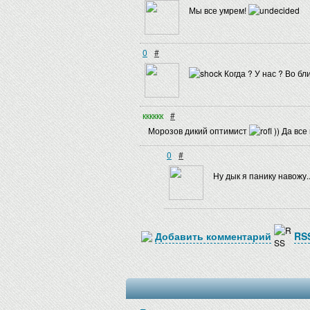
Мы все умрем!
0
#
Когда ? У нас ? Во бли
кккккк
#
Морозов дикий оптимист
)) Да все
0
#
Ну дык я панику навожу...
Добавить комментарий
RS