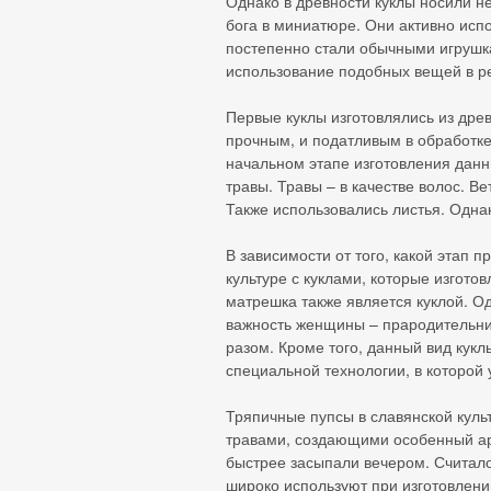
Однако в древности куклы носили н
бога в миниатюре. Они активно исп
постепенно стали обычными игрушк
использование подобных вещей в р
Первые куклы изготовлялись из дре
прочным, и податливым в обработке
начальном этапе изготовления данны
травы. Травы – в качестве волос. В
Также использовались листья. Одна
В зависимости от того, какой этап п
культуре с куклами, которые изгото
матрешка также является куклой. Од
важность женщины – прародительниц
разом. Кроме того, данный вид кукл
специальной технологии, в которой
Тряпичные пупсы в славянской кул
травами, создающими особенный ар
быстрее засыпали вечером. Считало
широко используют при изготовлении