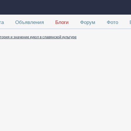
та
Объявления
Блоги
Форум
Фото
тория и значение кукол в славянской культуре