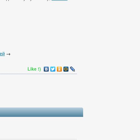
ей
→
Like !)