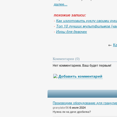
далее...
похожие записи:
-
Как изготовить куклу своими рук
-
Топ 10 лучших мультфильмов (ча
-
Игры для девочек
←
Ка
Комментарии (0)
Нет комментариев. Ваш будет первым!
Добавить комментарий
Производим оборудование для гранулир
granylator56
6 июля 2024
Нужна ли на даче дробилка?