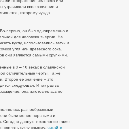
начали отображение человека или
ы утрачивали свое значение и
тианства, которому чуждо
 Во-первых, он был одновременно и
ельной для человека энергии. На
зить куклу, использовались ветки и
очков угля или древесного сока.
алов они являются самыми хрупкими.
енные в 9 – 10 веках в славянской
свои отличительные черты. Та же
й. Второе ее значение – это
дится следующая. И так раз за
исхождение, она изготовлялась по
заполнялись разнообразными
 они были менее нервными и
а. Сегодня данную технологию также
но сделать куклу самому,
читайте