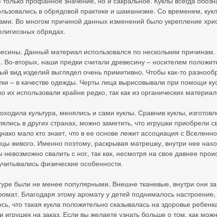
е только профанное значение, но и сакральное. Куклы всегда обоз
ользовались в обрядовой практике и шаманизме. Со временем, кукл
ами. Во многом причиной данных изменений было укрепление хрис
елигиозных обрядах.
весины. Данный материал использовался по нескольким причинам.
. Во-вторых, наши предки считали древесину – носителем положит
й вид изделий выглядел очень примитивно. Чтобы как-то разнообра
етки – в качестве одежды. Черты лица вырисовывали при помощи кус
ко их использовали крайне редко, так как из органических матери
роходила культура, менялись и сами куклы. Сравнив куклы, изготовл
влялись в других странах, можно заметить, что игрушки приобрели 
нако мало кто знает, что в ее основе лежит ассоциация с Вселенно
ы живого. Именно поэтому, раскрывая матрешку, внутри нее нахо
ы невозможно свалить с ног, так как, несмотря на свое давнее про
 учитывались физические особенности.
ьтуре были не менее популярными. Внешне тканевые, внутри они 
омат. Благодаря этому аромату у детей поднималось настроение,
сь, что такая кукла положительно сказывалась на здоровье ребенк
 игрушек на заказ. Если вы желаете узнать больше о том, как мож