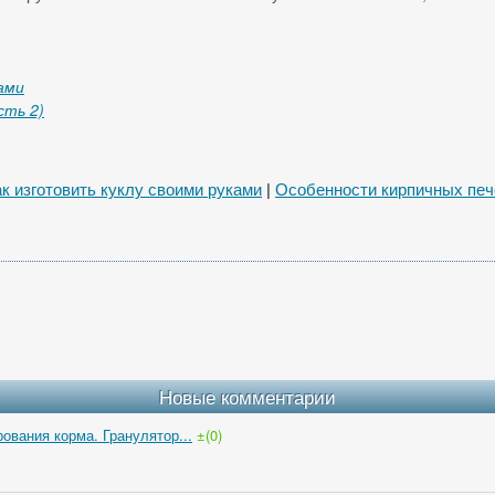
ами
сть 2)
к изготовить куклу своими руками
|
Особенности кирпичных печ
Новые комментарии
ования корма. Гранулятор...
±(0)