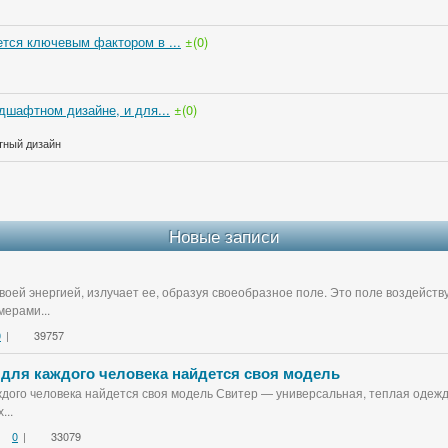
тся ключевым фактором в ...
±(0)
дшафтном дизайне, и для...
±(0)
тный дизайн
Новые записи
воей энергией, излучает ее, образуя своеобразное поле. Это поле воздейст
ерами...
0
|
39757
 для каждого человека найдется своя модель
дого человека найдется своя модель Свитер — универсальная, теплая одежда
...
0
|
33079