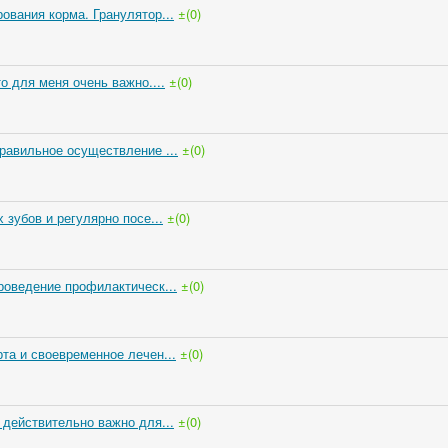
ования корма. Гранулятор...
±(0)
о для меня очень важно....
±(0)
равильное осуществление ...
±(0)
 зубов и регулярно посе...
±(0)
роведение профилактическ...
±(0)
та и своевременное лечен...
±(0)
 действительно важно для...
±(0)