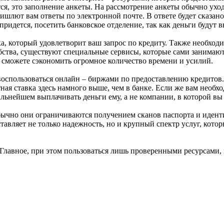
ется, это заполнение анкеты. На рассмотрение анкеты обычно уход
ришлют вам ответы по электронной почте. В ответе будет сказан
 придется, посетить банковское отделение, так как деньги буду
ка, который удовлетворит ваш запрос по кредиту. Также необход
добства, существуют специальные сервисы, которые сами занима
ы сможете сэкономить огромное количество времени и усилий.
е воспользоваться онлайн – биржами по предоставлению кредито
ая ставка здесь намного выше, чем в банке. Если же вам необхо
альнейшем выплачивать деньги ему, а не компании, в которой вы
о обычно они ограничиваются получением сканов паспорта и иде
тавляет не только надежность, но и крупный спектр услуг, кото
 Главное, при этом пользоваться лишь проверенными ресурсами, 