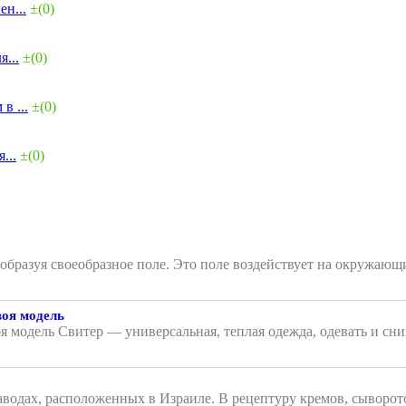
н...
±(0)
...
±(0)
в ...
±(0)
...
±(0)
, образуя своеобразное поле. Это поле воздействует на окружа
воя модель
я модель Свитер — универсальная, теплая одежда, одевать и сни
аводах, расположенных в Израиле. В рецептуру кремов, сыворот