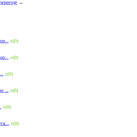
переезде
→
р...
±(0)
р...
±(0)
..
±(0)
 ...
±(0)
.
±(0)
ск...
±(0)