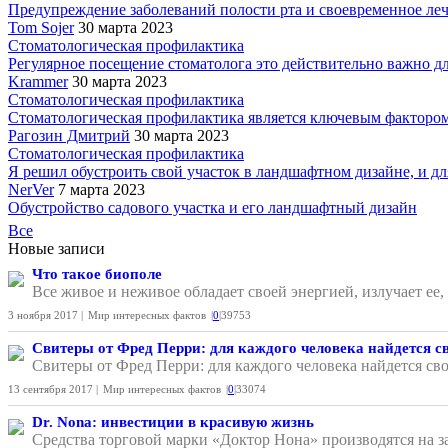
Предупреждение заболеваний полости рта и своевременное лече
Tom Sojer
30 марта 2023
Стоматологическая профилактика
Регулярное посещение стоматолога это действительно важно для
Krammer
30 марта 2023
Стоматологическая профилактика
Стоматологическая профилактика является ключевым фактором 
Рагозин Дмитрий
30 марта 2023
Стоматологическая профилактика
Я решил обустроить свой участок в ландшафтном дизайне, и для
NerVer
7 марта 2023
Обустройство садового участка и его ландшафтный дизайн
Все
Новые записи
Что такое биополе
Все живое и неживое обладает своей энергией, излучает ее
3 ноября 2017 |
Мир интересных фактов
|
0
|
39753
Свитеры от Фред Перри: для каждого человека найдется с
Свитеры от Фред Перри: для каждого человека найдется сво
13 сентября 2017 |
Мир интересных фактов
|
0
|
33074
Dr. Nona: инвестиции в красивую жизнь
Средства торговой марки «Доктор Нона» производятся на з