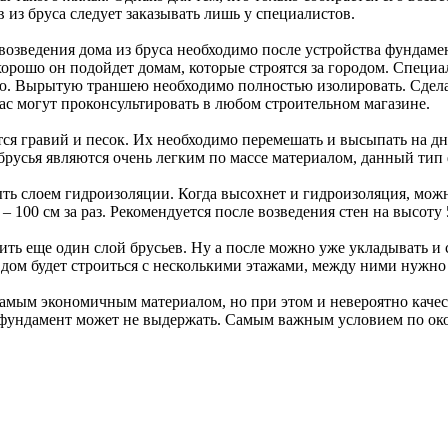
 из бруса следует заказывать лишь у специалистов.
возведения дома из бруса необходимо после устройства фундамен
орошо он подойдет домам, которые строятся за городом. Специ
ею. Вырытую траншею необходимо полностью изолировать. Сдел
ас могут проконсультировать в любом строительном магазине.
ся гравий и песок. Их необходимо перемешать и высыпать на дн
русья являются очень легким по массе материалом, данный тип 
ть слоем гидроизоляции. Когда высохнет и гидроизоляция, можн
– 100 см за раз. Рекомендуется после возведения стен на высоту 
ить еще один слой брусьев. Ну а после можно уже укладывать и
 дом будет строиться с несколькими этажами, между ними нужно
 самым экономичным материалом, но при этом и невероятно кач
 фундамент может не выдержать. Самым важным условием по око