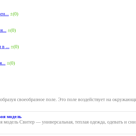
н...
±(0)
...
±(0)
в ...
±(0)
...
±(0)
, образуя своеобразное поле. Это поле воздействует на окружа
воя модель
я модель Свитер — универсальная, теплая одежда, одевать и сни