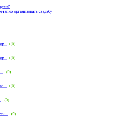
бруса?
этапно организовать свадьбу
→
р...
±(0)
р...
±(0)
..
±(0)
 ...
±(0)
.
±(0)
ск...
±(0)