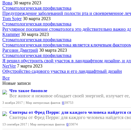
Вова
30 марта 2023
Стоматологическая профилактика
Предупреждение заболеваний полости рта и своевременное лече
Tom Sojer
30 марта 2023
Стоматологическая профилактика
Регулярное посещение стоматолога это действительно важно для
Krammer
30 марта 2023
Стоматологическая профилактика
Стоматологическая профилактика является ключевым фактором 
Рагозин Дмитрий
30 марта 2023
Стоматологическая профилактика
Я решил обустроить свой участок в ландшафтном дизайне, и для
NerVer
7 марта 2023
Обустройство садового участка и его ландшафтный дизайн
Все
Новые записи
Что такое биополе
Все живое и неживое обладает своей энергией, излучает ее
3 ноября 2017 |
Мир интересных фактов
|
0
|
39753
Свитеры от Фред Перри: для каждого человека найдется с
Свитеры от Фред Перри: для каждого человека найдется сво
13 сентября 2017 |
Мир интересных фактов
|
0
|
33074