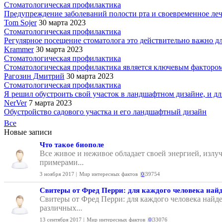
Стоматологическая профилактика
Предупреждение заболеваний полости рта и своевременное лече
Tom Sojer
30 марта 2023
Стоматологическая профилактика
Регулярное посещение стоматолога это действительно важно для
Krammer
30 марта 2023
Стоматологическая профилактика
Стоматологическая профилактика является ключевым фактором 
Рагозин Дмитрий
30 марта 2023
Стоматологическая профилактика
Я решил обустроить свой участок в ландшафтном дизайне, и для
NerVer
7 марта 2023
Обустройство садового участка и его ландшафтный дизайн
Все
Новые записи
Что такое биополе
Все живое и неживое обладает своей энергией, излу
примерами...
3 ноября 2017 |
Мир интересных фактов
|
0
|
39754
Свитеры от Фред Перри: для каждого человека найд
Свитеры от Фред Перри: для каждого человека найде
различных...
13 сентября 2017 |
Мир интересных фактов
|
0
|
33076