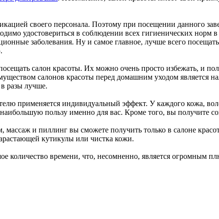
икацией своего персонала. Поэтому при посещении данного заве
одимо удостовериться в соблюдении всех гигиенических норм в с
ионные заболевания. Ну и самое главное, лучше всего посещат
.
 посещать салон красоты. Их можно очень просто избежать, и п
уществом салонов красоты перед домашним уходом является на
 в разы лучше.
елю применяется индивидуальный эффект. У каждого кожа, воло
ь наибольшую пользу именно для вас. Кроме того, вы получите с
 массаж и пиллинг вы сможете получить только в салоне крас
нарастающей кутикулы или чистка кожи.
ое количество времени, что, несомненно, является огромным пл