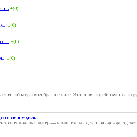
н...
±(0)
...
±(0)
в ...
±(0)
...
±(0)
чает ее, образуя своеобразное поле. Это поле воздействует на
ется своя модель
тся своя модель Свитер — универсальная, теплая одежда, одеват