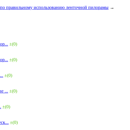
по правильному использованию ленточной пилорамы
→
р...
±(0)
р...
±(0)
..
±(0)
 ...
±(0)
.
±(0)
ск...
±(0)