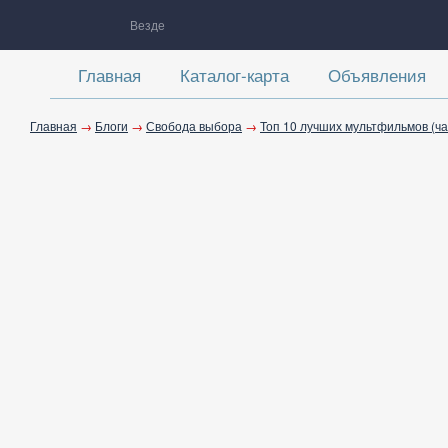
Везде
Главная
Каталог-карта
Объявления
Главная
→
Блоги
→
Свобода выбора
→
Топ 10 лучших мультфильмов (ча