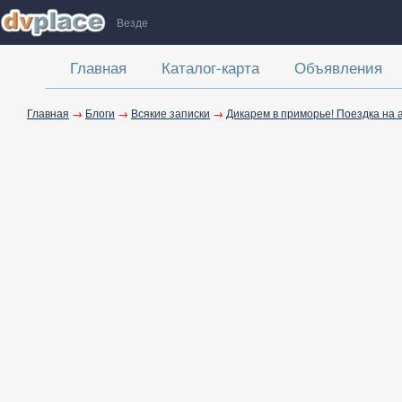
Везде
Главная
Каталог-карта
Объявления
Главная
→
Блоги
→
Всякие записки
→
Дикарем в приморье! Поездка на а