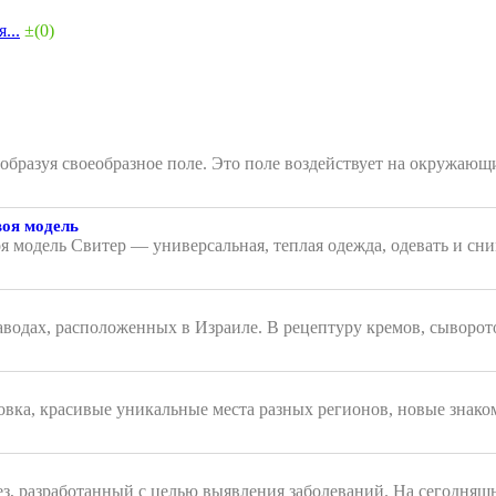
...
±(0)
, образуя своеобразное поле. Это поле воздействует на окружа
воя модель
я модель Свитер — универсальная, теплая одежда, одевать и сни
аводах, расположенных в Израиле. В рецептуру кремов, сыворот
вка, красивые уникальные места разных регионов, новые знаком
з, разработанный с целью выявления заболеваний. На сегодняш