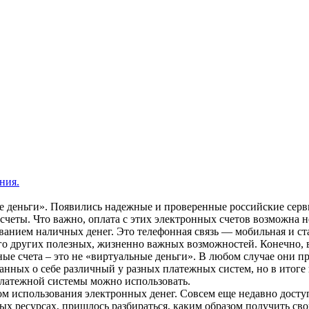
ния.
е деньги». Появились надежные и проверенные российские серв
счеты. Что важно, оплата с этих электронных счетов возможна не
ванием наличных денег. Это телефонная связь — мобильная и с
го других полезных, жизненно важных возможностей. Конечно, в
нные счета – это не «виртуальные деньги». В любом случае они 
нных о себе различный у разных платежных систем, но в итоге 
платежной системы можно использовать.
ом использования электронных денег. Совсем еще недавно дост
х ресурсах, пришлось разбираться, каким образом получить сво