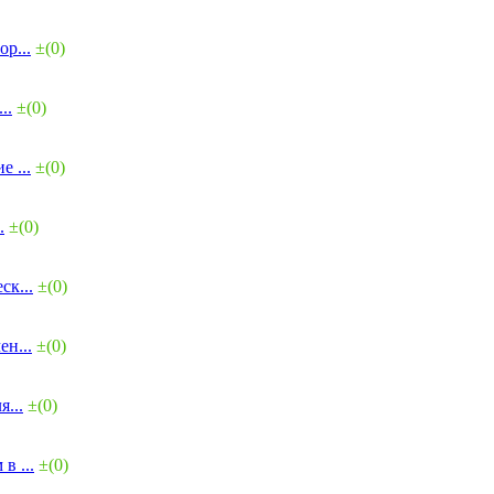
р...
±(0)
..
±(0)
 ...
±(0)
.
±(0)
ск...
±(0)
н...
±(0)
...
±(0)
в ...
±(0)