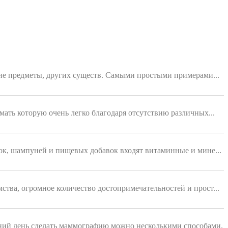
ющие предметы, других существ. Самыми простыми примерами...
мать которую очень легко благодаря отсутствию различных...
ок, шампуней и пищевых добавок входят витаминные и мине...
ства, огромное количество достопримечательностей и прост...
ний день сделать маммографию можно несколькими способами.