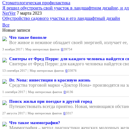
Стоматологическая профилактика
Я решил обустроить свой участок в ландшафтном дизайне, и для
NerVer
7 марта 2023
Обустройство садового участка и его ландшафтный дизайн
Все
Новые записи
Что такое биополе
Все живое и неживое обладает своей энергией, излучает ее
3 ноября 2017 |
Мир интересных фактов
|
0
|
39754
Свитеры от Фред Перри: для каждого человека найдется с
Свитеры от Фред Перри: для каждого человека найдется сво
13 сентября 2017 |
Мир интересных фактов
|
0
|
33076
Dr. Nona: инвестиции в красивую жизнь
Средства торговой марки «Доктор Нона» производятся на з
1 сентября 2017 |
Мир интересных фактов
|
0
|
4136
Поиск жилья при поездке в другой город
Путешествовать всегда приятно. Новая, меняющаяся обстано
27 августа 2017 |
Мир интересных фактов
|
0
|
3317
Что такое маммография?
Маммография – метод диагностики женских молочных желе