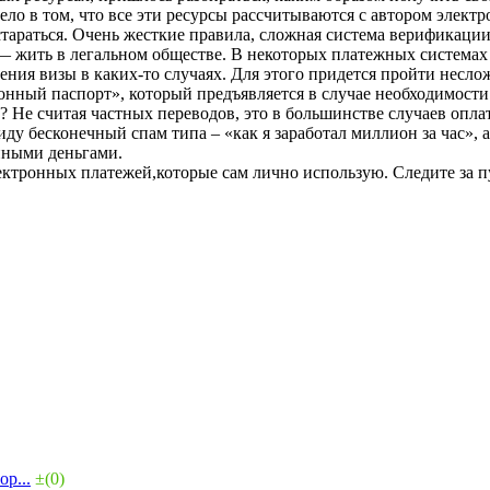
ело в том, что все эти ресурсы рассчитываются с автором элект
тараться. Очень жесткие правила, сложная система верификации л
— жить в легальном обществе. В некоторых платежных системах
ения визы в каких-то случаях. Для этого придется пройти несл
нный паспорт», который предъявляется в случае необходимости
 Не считая частных переводов, это в большинстве случаев оплат
у бесконечный спам типа – «как я заработал миллион за час», а
нными деньгами.
ектронных платежей,которые сам лично использую. Следите за 
р...
±(0)