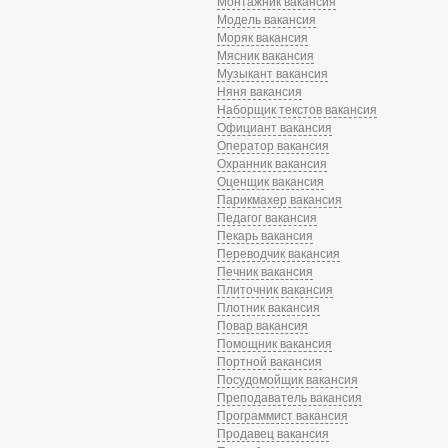
Монтажник вакансия
Модель вакансия
Моряк вакансия
Мясник вакансия
Музыкант вакансия
Няня вакансия
Наборщик текстов вакансия
Официант вакансия
Оператор вакансия
Охранник вакансия
Оценщик вакансия
Парикмахер вакансия
Педагог вакансия
Пекарь вакансия
Переводчик вакансия
Печник вакансия
Плиточник вакансия
Плотник вакансия
Повар вакансия
Помощник вакансия
Портной вакансия
Посудомойщик вакансия
Преподаватель вакансия
Программист вакансия
Продавец вакансия