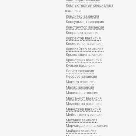
Компьютерный специалист
вакансия
Кондитер вакансия
Консультант вакансия
Конструктор вакансия
Конролер вакансия
Корректор вакансия
Косметолог вакансия
Копирайтер вакансия
Кровельщик вакансия
Крановщик вакансия
Курьер вакансия
Логист вакансия
Лесоруб вакансия
Маклер вакансия
Маляр вакансия
Маникюр вакансия
Массажист вакансия
Медсестра вакансия
Менеджер вакансия
Мебельщик вакансия
Механик вакансия
Мерчандайзер вакансия
Мойщик вакансия