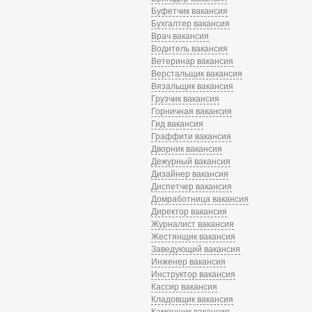
Буфетчик вакансия
Бухгалтер вакансия
Врач вакансия
Водитель вакансия
Ветеринар вакансия
Верстальщик вакансия
Вязальщик вакансия
Грузчик вакансия
Горничная вакансия
Гид вакансия
Граффити вакансия
Дворник вакансия
Дежурный вакансия
Дизайнер вакансия
Диспетчер вакансия
Домработница вакансия
Директор вакансия
Журналист вакансия
Жестянщик вакансия
Заведующий вакансия
Инженер вакансия
Инструктор вакансия
Кассир вакансия
Кладовщик вакансия
Каменщик вакансия