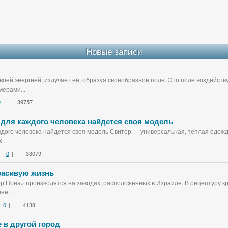
Новые записи
воей энергией, излучает ее, образуя своеобразное поле. Это поле воздейст
ерами...
0
|
39757
 для каждого человека найдется своя модель
дого человека найдется своя модель Свитер — универсальная, теплая одежда
...
0
|
33079
красивую жизнь
ор Нона» производятся на заводах, расположенных в Израиле. В рецептуру к
не...
0
|
4138
 в другой город