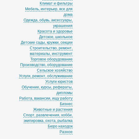
Климат и фильтры
Мебель, интерьер, все для
дома
Одежда, обувь, аксессуары,
украшения
Красота и здоровье
Детское, школьное
Детские сады, кружки, секции
Строительство, ремонт,
материалы, инструмент
Торговое оборудование
Производство, оборудование
Сельское хозяйство
Услуги, ремонт, обслуживание
Услуги юристов
Обучение, курсы, рефераты,
дипломы
Работа, вакансии, ищу работу
Бизнес
Животные и растения
Спорт, развлечения, хобби,
экипировка, охота, рыбалка
Бюро находок
Разное