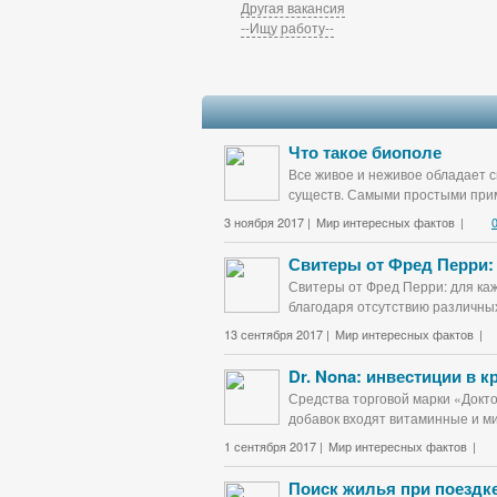
Другая вакансия
--Ищу работу--
Что такое биополе
Все живое и неживое обладает с
существ. Самыми простыми прим
3 ноября 2017 |
Мир интересных фактов
|
Свитеры от Фред Перри:
Свитеры от Фред Перри: для каж
благодаря отсутствию различных
13 сентября 2017 |
Мир интересных фактов
|
Dr. Nona: инвестиции в 
Средства торговой марки «Докт
добавок входят витаминные и ми
1 сентября 2017 |
Мир интересных фактов
|
Поиск жилья при поездке