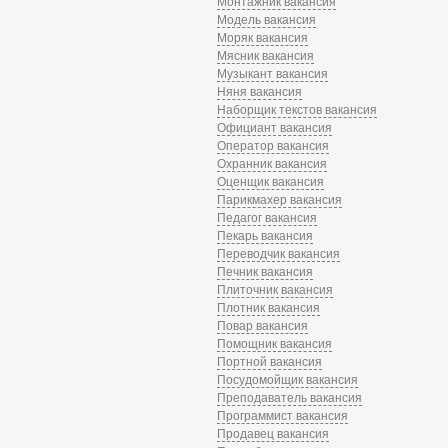
Монтажник вакансия
Модель вакансия
Моряк вакансия
Мясник вакансия
Музыкант вакансия
Няня вакансия
Наборщик текстов вакансия
Официант вакансия
Оператор вакансия
Охранник вакансия
Оценщик вакансия
Парикмахер вакансия
Педагог вакансия
Пекарь вакансия
Переводчик вакансия
Печник вакансия
Плиточник вакансия
Плотник вакансия
Повар вакансия
Помощник вакансия
Портной вакансия
Посудомойщик вакансия
Преподаватель вакансия
Программист вакансия
Продавец вакансия