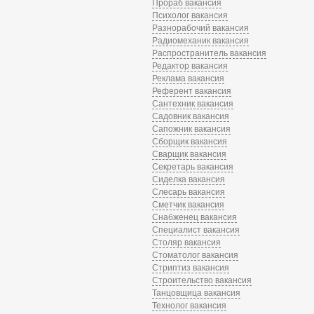
Прораб вакансия
Психолог вакансия
Разнорабочий вакансия
Радиомеханик вакансия
Распространитель вакансия
Редактор вакансия
Реклама вакансия
Референт вакансия
Сантехник вакансия
Садовник вакансия
Сапожник вакансия
Сборщик вакансия
Сварщик вакансия
Секретарь вакансия
Сиделка вакансия
Слесарь вакансия
Сметчик вакансия
Снабженец вакансия
Специалист вакансия
Столяр вакансия
Стоматолог вакансия
Стриптиз вакансия
Строительство вакансия
Танцовщица вакансия
Технолог вакансия