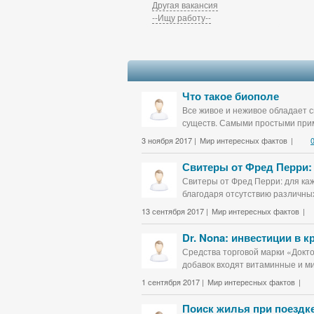
Другая вакансия
--Ищу работу--
Что такое биополе
Все живое и неживое обладает с
существ. Самыми простыми прим
3 ноября 2017 |
Мир интересных фактов
|
Свитеры от Фред Перри:
Свитеры от Фред Перри: для каж
благодаря отсутствию различных
13 сентября 2017 |
Мир интересных фактов
|
Dr. Nona: инвестиции в 
Средства торговой марки «Докт
добавок входят витаминные и ми
1 сентября 2017 |
Мир интересных фактов
|
Поиск жилья при поездке