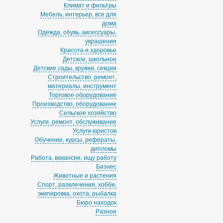
Климат и фильтры
Мебель, интерьер, все для
дома
Одежда, обувь, аксессуары,
украшения
Красота и здоровье
Детское, школьное
Детские сады, кружки, секции
Строительство, ремонт,
материалы, инструмент
Торговое оборудование
Производство, оборудование
Сельское хозяйство
Услуги, ремонт, обслуживание
Услуги юристов
Обучение, курсы, рефераты,
дипломы
Работа, вакансии, ищу работу
Бизнес
Животные и растения
Спорт, развлечения, хобби,
экипировка, охота, рыбалка
Бюро находок
Разное