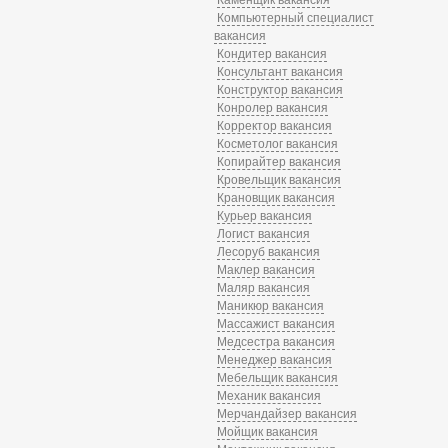
Компьютерный специалист
вакансия
Кондитер вакансия
Консультант вакансия
Конструктор вакансия
Конролер вакансия
Корректор вакансия
Косметолог вакансия
Копирайтер вакансия
Кровельщик вакансия
Крановщик вакансия
Курьер вакансия
Логист вакансия
Лесоруб вакансия
Маклер вакансия
Маляр вакансия
Маникюр вакансия
Массажист вакансия
Медсестра вакансия
Менеджер вакансия
Мебельщик вакансия
Механик вакансия
Мерчандайзер вакансия
Мойщик вакансия