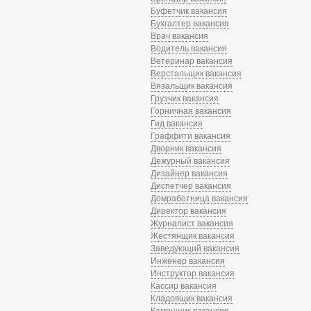
Буфетчик вакансия
Бухгалтер вакансия
Врач вакансия
Водитель вакансия
Ветеринар вакансия
Верстальщик вакансия
Вязальщик вакансия
Грузчик вакансия
Горничная вакансия
Гид вакансия
Граффити вакансия
Дворник вакансия
Дежурный вакансия
Дизайнер вакансия
Диспетчер вакансия
Домработница вакансия
Директор вакансия
Журналист вакансия
Жестянщик вакансия
Заведующий вакансия
Инженер вакансия
Инструктор вакансия
Кассир вакансия
Кладовщик вакансия
Каменщик вакансия