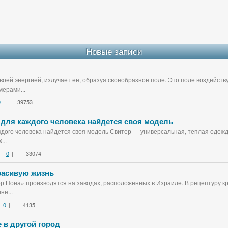
Новые записи
воей энергией, излучает ее, образуя своеобразное поле. Это поле воздейст
ерами...
0
|
39753
 для каждого человека найдется своя модель
дого человека найдется своя модель Свитер — универсальная, теплая одежда
...
0
|
33074
красивую жизнь
ор Нона» производятся на заводах, расположенных в Израиле. В рецептуру к
не...
0
|
4135
 в другой город