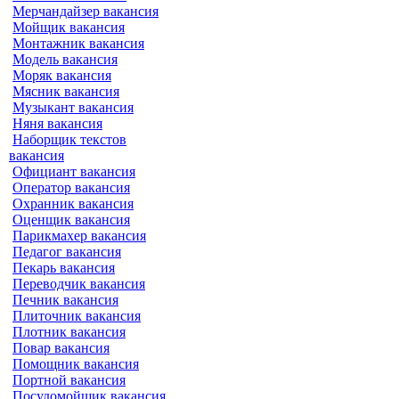
Мерчандайзер вакансия
Мойщик вакансия
Монтажник вакансия
Модель вакансия
Моряк вакансия
Мясник вакансия
Музыкант вакансия
Няня вакансия
Наборщик текстов
вакансия
Официант вакансия
Оператор вакансия
Охранник вакансия
Оценщик вакансия
Парикмахер вакансия
Педагог вакансия
Пекарь вакансия
Переводчик вакансия
Печник вакансия
Плиточник вакансия
Плотник вакансия
Повар вакансия
Помощник вакансия
Портной вакансия
Посудомойщик вакансия