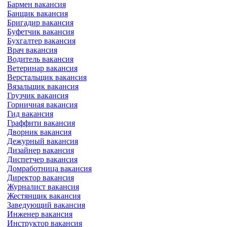
Бармен вакансия
Банщик вакансия
Бригадир вакансия
Буфетчик вакансия
Бухгалтер вакансия
Врач вакансия
Водитель вакансия
Ветеринар вакансия
Верстальщик вакансия
Вязальщик вакансия
Грузчик вакансия
Горничная вакансия
Гид вакансия
Граффити вакансия
Дворник вакансия
Дежурный вакансия
Дизайнер вакансия
Диспетчер вакансия
Домработница вакансия
Директор вакансия
Журналист вакансия
Жестянщик вакансия
Заведующий вакансия
Инженер вакансия
Инструктор вакансия