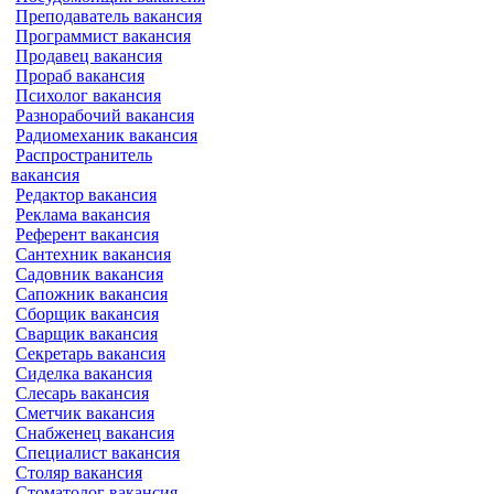
Преподаватель вакансия
Программист вакансия
Продавец вакансия
Прораб вакансия
Психолог вакансия
Разнорабочий вакансия
Радиомеханик вакансия
Распространитель
вакансия
Редактор вакансия
Реклама вакансия
Референт вакансия
Сантехник вакансия
Садовник вакансия
Сапожник вакансия
Сборщик вакансия
Сварщик вакансия
Секретарь вакансия
Сиделка вакансия
Слесарь вакансия
Сметчик вакансия
Снабженец вакансия
Специалист вакансия
Столяр вакансия
Стоматолог вакансия