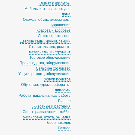
Климат и фильтры
Мебель, интерьер, все для
дома
Одежда, обувь, аксессуары,
украшения
Красота и здоровье
Детское, школьное
Детские сады, кружки, секции
Строительство, ремонт,
материалы, инструмент
Торговое оборудование
Производство, оборудование
Сельское хозяйство
Услуги, ремонт, обслуживание
Услуги юристов
Обучение, курсы, рефераты,
дипломы
Работа, вакансии, ищу работу
Бизнес
Животные и растения
Спорт, развлечения, хобби,
экипировка, охота, рыбалка
Бюро находок
Разное