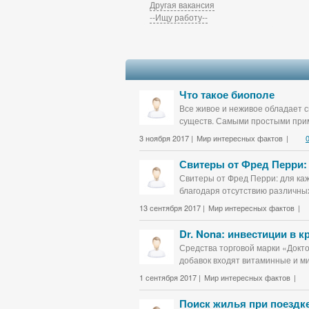
Другая вакансия
--Ищу работу--
Что такое биополе
Все живое и неживое обладает с
существ. Самыми простыми прим
3 ноября 2017 |
Мир интересных фактов
|
Свитеры от Фред Перри:
Свитеры от Фред Перри: для каж
благодаря отсутствию различных
13 сентября 2017 |
Мир интересных фактов
|
Dr. Nona: инвестиции в 
Средства торговой марки «Докт
добавок входят витаминные и ми
1 сентября 2017 |
Мир интересных фактов
|
Поиск жилья при поездке