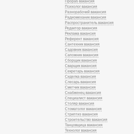
Прораб вакансия
Психолог вакансия
Разнорабочий вакансия
Радиомеханик вакансия
Распространитель вакансия
Редактор вакансия
Реклама вакансия
Референт вакансия
Сантехник вакансия
Садовник вакансия
Сапожник вакансия
Сборщик вакансия
Сварщик вакансия
Секретарь вакансия
Сиделка вакансия
Слесарь вакансия
Сметчик вакансия
Снабженец вакансия
Специалист вакансия
Столяр вакансия
Стоматолог вакансия
Стриптиз вакансия
Строительство вакансия
Танцовщица вакансия
Технолог вакансия