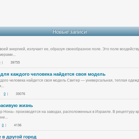
Новые записи
воей энергией, излучает ее, образуя своеобразное поле. Это поле воздейст
ерами...
0
|
39755
 для каждого человека найдется своя модель
дого человека найдется своя модель Свитер — универсальная, теплая одежда
...
0
|
33076
красивую жизнь
ор Нона» производятся на заводах, расположенных в Израиле. В рецептуру к
не...
0
|
4136
 в другой город