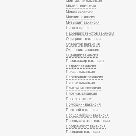
Монтажник вакансия
Модель вакансия
Моряк вакансия
Мясник вакансия
Музыкант вакансия
Няня вакансия
Наборщик текстов вакансия
Официант вакансия
Оператор вакансия
Охранник вакансия
Оценщик вакансия
Парикмахер вакансия
Педагог вакансия
Пекарь вакансия
Переводчик вакансия
Печник вакансия
Плиточник вакансия
Плотник вакансия
Повар вакансия
Помощник вакансия
Портной вакансия
Посудомойщик вакансия
Преподаватель вакансия
Программист вакансия
Продавец вакансия