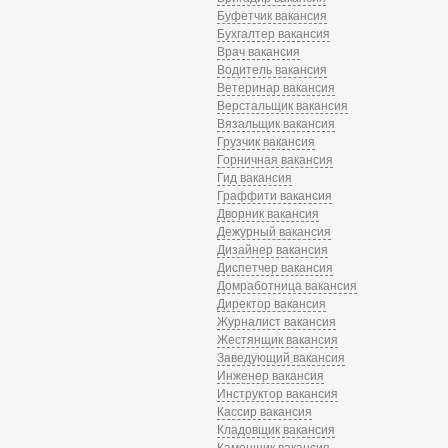
Буфетчик вакансия
Бухгалтер вакансия
Врач вакансия
Водитель вакансия
Ветеринар вакансия
Верстальщик вакансия
Вязальщик вакансия
Грузчик вакансия
Горничная вакансия
Гид вакансия
Граффити вакансия
Дворник вакансия
Дежурный вакансия
Дизайнер вакансия
Диспетчер вакансия
Домработница вакансия
Директор вакансия
Журналист вакансия
Жестянщик вакансия
Заведующий вакансия
Инженер вакансия
Инструктор вакансия
Кассир вакансия
Кладовщик вакансия
Каменщик вакансия