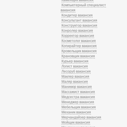
Компьютерный специалист
вакансия
Кондитер вакансия
Консультант вакансия
Конструктор вакансия
Конролер вакансия
Корректор вакансия
Косметолог вакансия
Копирайтер вакансия
Кровельщик вакансия
Крановщик вакансия
Курьер вакансия
Логист вакансия
Лесоруб вакансия
Маклер вакансия
Маляр вакансия
Маникюр вакансия
Массажист вакансия
Медсестра вакансия
Менеджер вакансия
Мебельщик вакансия
Механик вакансия
Мерчандайзер вакансия
Мойщик вакансия