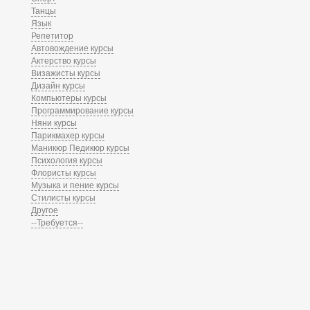
Танцы
Язык
Репетитор
Автовождение курсы
Актерство курсы
Визажисты курсы
Дизайн курсы
Компьютеры курсы
Программирование курсы
Няни курсы
Парикмахер курсы
Маникюр Педикюр курсы
Психология курсы
Флористы курсы
Музыка и пение курсы
Стилисты курсы
Другое
--Требуется--