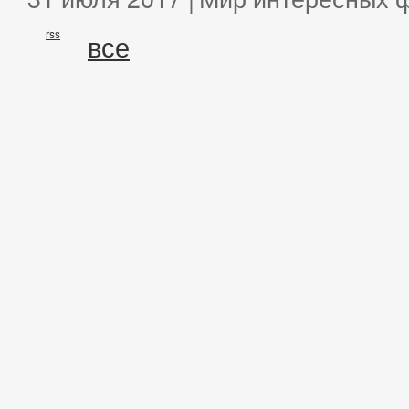
rss
все