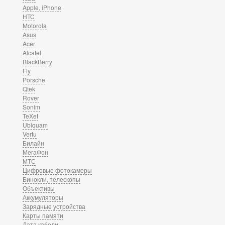
Apple, iPhone
HTC
Motorola
Asus
Acer
Alcatel
BlackBerry
Fly
Porsche
Qtek
Rover
Sonim
TeXet
Ubiquam
Vertu
Билайн
МегаФон
МТС
Цифровые фотокамеры
Бинокли, телескопы
Объективы
Аккумуляторы
Зарядные устройства
Карты памяти
Дата кабели