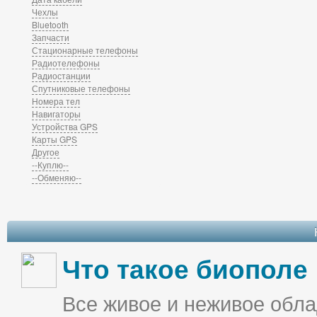
Чехлы
Bluetooth
Запчасти
Стационарные телефоны
Радиотелефоны
Радиостанции
Спутниковые телефоны
Номера тел
Навигаторы
Устройства GPS
Карты GPS
Другое
--Куплю--
--Обменяю--
Что такое биополе
Все живое и неживое облад