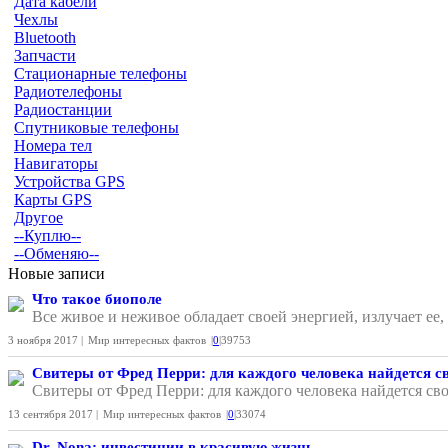
Дата кабели
Чехлы
Bluetooth
Запчасти
Стационарные телефоны
Радиотелефоны
Радиостанции
Спутниковые телефоны
Номера тел
Навигаторы
Устройства GPS
Карты GPS
Другое
--Куплю--
--Обменяю--
Новые записи
Что такое биополе
Все живое и неживое обладает своей энергией, излучает ее
3 ноября 2017 |
Мир интересных фактов
|
0
|
39753
Свитеры от Фред Перри: для каждого человека найдется с
Свитеры от Фред Перри: для каждого человека найдется сво
13 сентября 2017 |
Мир интересных фактов
|
0
|
33074
Dr. Nona: инвестиции в красивую жизнь