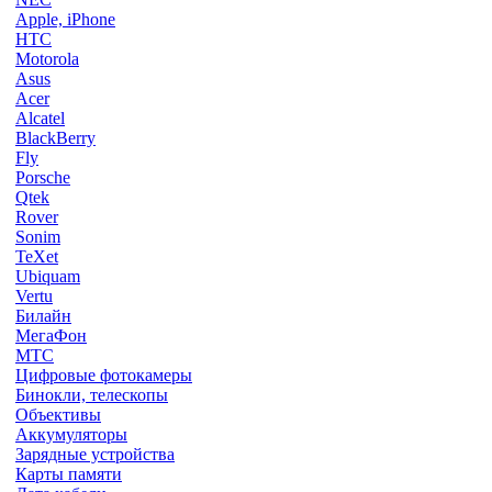
Apple, iPhone
HTC
Motorola
Asus
Acer
Alcatel
BlackBerry
Fly
Porsche
Qtek
Rover
Sonim
TeXet
Ubiquam
Vertu
Билайн
МегаФон
МТС
Цифровые фотокамеры
Бинокли, телескопы
Объективы
Аккумуляторы
Зарядные устройства
Карты памяти