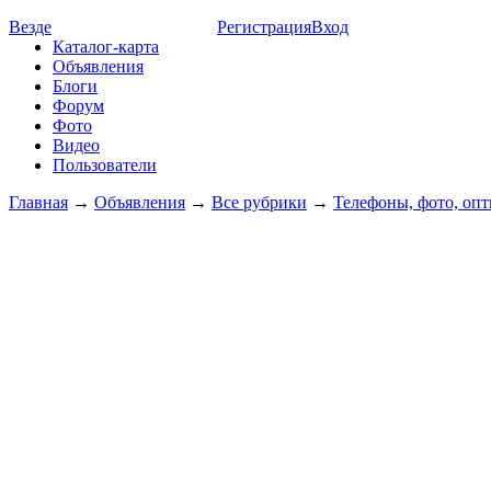
Везде
Регистрация
Вход
Каталог-карта
Объявления
Блоги
Форум
Фото
Видео
Пользователи
Главная
→
Объявления
→
Все рубрики
→
Телефоны, фото, опти