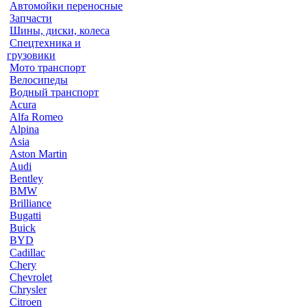
Автомойки переносные
Запчасти
Шины, диски, колеса
Спецтехника и
грузовики
Мото транспорт
Велосипеды
Водный транспорт
Acura
Alfa Romeo
Alpina
Asia
Aston Martin
Audi
Bentley
BMW
Brilliance
Bugatti
Buick
BYD
Cadillac
Chery
Chevrolet
Chrysler
Citroen