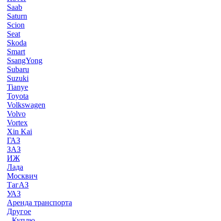
Saab
Saturn
Scion
Seat
Skoda
Smart
SsangYong
Subaru
Suzuki
Tianye
Toyota
Volkswagen
Volvo
Vortex
Xin Kai
ГАЗ
ЗАЗ
ИЖ
Лада
Москвич
ТагАЗ
УАЗ
Аренда транспорта
Другое
--Куплю--