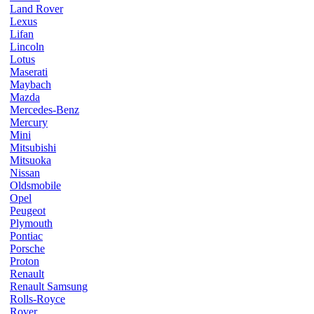
Land Rover
Lexus
Lifan
Lincoln
Lotus
Maserati
Maybach
Mazda
Mercedes-Benz
Mercury
Mini
Mitsubishi
Mitsuoka
Nissan
Oldsmobile
Opel
Peugeot
Plymouth
Pontiac
Porsche
Proton
Renault
Renault Samsung
Rolls-Royce
Rover