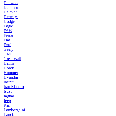
Daewoo
Daihatsu
Daimler
Derways
Dodge
Eagle
FAW
Ferrari
Fiat
Ford
Geely
GMC
Great Wall
Haima
Honda
Hummer
Hyundai
Infiniti
Iran Khodro
Isuzu
Jaguar
Jeep
Kia
Lamborghini
Lancia