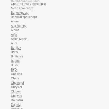
Спецтехника и грузовики
Мото транспорт
Велосипеды
Водный транспорт
Acura
Alfa Romeo
Alpina
Asia
Aston Martin
Audi
Bentley
BMW
Brilliance
Bugatti
Buick
BYD
Cadillac
Chery
Chevrolet
Chrysler
Citroen
Daewoo
Daihatsu
Daimler
Derways