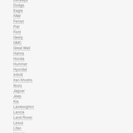
Dodge
Eagle
FAW
Ferrari
Fiat
Ford
Geely
GMC
Great Wall
Haima
Honda
Hummer
Hyundai
Infiniti
Iran Khodro
Isuzu
Jaguar
Jeep
Kia
Lamborghini
Lancia
Land Rover
Lexus
Lifan