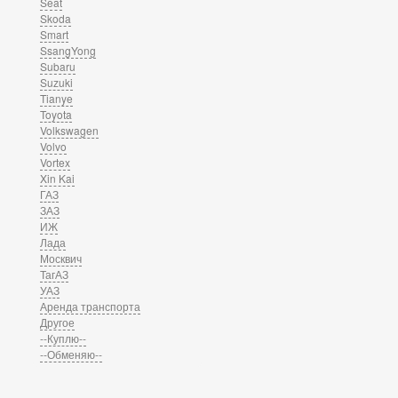
Seat
Skoda
Smart
SsangYong
Subaru
Suzuki
Tianye
Toyota
Volkswagen
Volvo
Vortex
Xin Kai
ГАЗ
ЗАЗ
ИЖ
Лада
Москвич
ТагАЗ
УАЗ
Аренда транспорта
Другое
--Куплю--
--Обменяю--