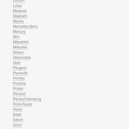
Lincoln
Lotus
Maserati
Maybach
Mazda
Mercedes-Benz
Mercury
Mini
Mitsubishi
Mitsuoka
Nissan
Oldsmobile
Opel
Peugeot
Plymouth
Pontiac
Porsche
Proton
Renault
Renault Samsung
Rolls-Royce
Rover
Saab
Saturn
Scion