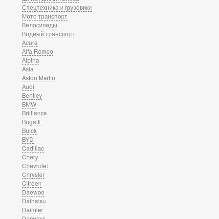
Спецтехника и грузовики
Мото транспорт
Велосипеды
Водный транспорт
Acura
Alfa Romeo
Alpina
Asia
Aston Martin
Audi
Bentley
BMW
Brilliance
Bugatti
Buick
BYD
Cadillac
Chery
Chevrolet
Chrysler
Citroen
Daewoo
Daihatsu
Daimler
Derways