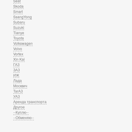
Seat
Skoda
Smart
SsangYong
Subaru
Suzuki
Tianye
Toyota
Volkswagen
Volvo
Vortex
Xin Kai
ГАЗ
ЗАЗ
ИЖ
Лада
Москвич
ТагАЗ
УАЗ
Аренда транспорта
Другое
--Куплю--
--Обменяю--