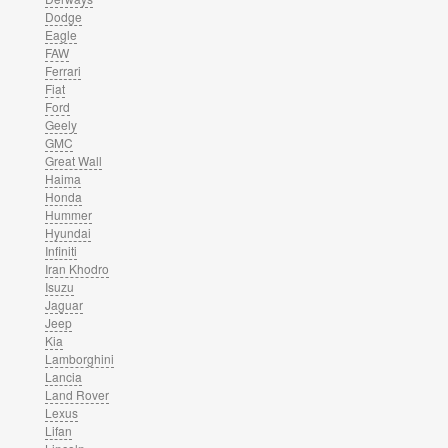
Dodge
Eagle
FAW
Ferrari
Fiat
Ford
Geely
GMC
Great Wall
Haima
Honda
Hummer
Hyundai
Infiniti
Iran Khodro
Isuzu
Jaguar
Jeep
Kia
Lamborghini
Lancia
Land Rover
Lexus
Lifan