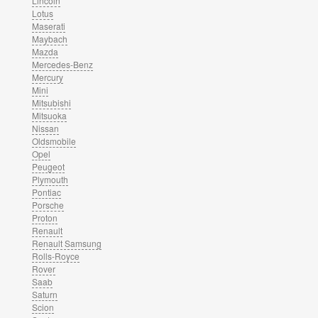
Lincoln
Lotus
Maserati
Maybach
Mazda
Mercedes-Benz
Mercury
Mini
Mitsubishi
Mitsuoka
Nissan
Oldsmobile
Opel
Peugeot
Plymouth
Pontiac
Porsche
Proton
Renault
Renault Samsung
Rolls-Royce
Rover
Saab
Saturn
Scion