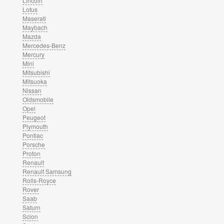
Lincoln
Lotus
Maserati
Maybach
Mazda
Mercedes-Benz
Mercury
Mini
Mitsubishi
Mitsuoka
Nissan
Oldsmobile
Opel
Peugeot
Plymouth
Pontiac
Porsche
Proton
Renault
Renault Samsung
Rolls-Royce
Rover
Saab
Saturn
Scion