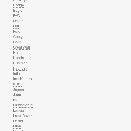
Dodge
Eagle
FAW
Ferrari
Fiat
Ford
Geely
GMC
Great Wall
Haima
Honda
Hummer
Hyundai
Infiniti
Iran Khodro
Isuzu
Jaguar
Jeep
Kia
Lamborghini
Lancia
Land Rover
Lexus
Lifan