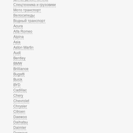
Спецтехника и грузовики
Мото транспорт
Велосипеды
Водный транспорт
Acura
Alfa Romeo
Alpina
Asia
Aston Martin
Audi
Bentley
BMW
Brilliance
Bugatti
Buick
BYD
Cadillac
Chery
Chevrolet
Chrysler
Citroen
Daewoo
Daihatsu
Daimler
Derways