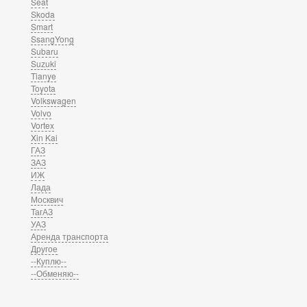
Seat
Skoda
Smart
SsangYong
Subaru
Suzuki
Tianye
Toyota
Volkswagen
Volvo
Vortex
Xin Kai
ГАЗ
ЗАЗ
ИЖ
Лада
Москвич
ТагАЗ
УАЗ
Аренда транспорта
Другое
--Куплю--
--Обменяю--