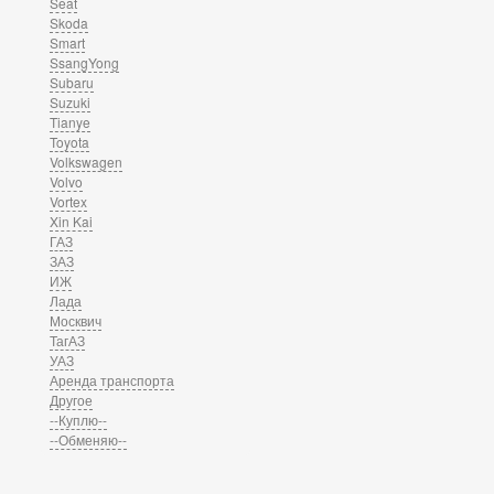
Seat
Skoda
Smart
SsangYong
Subaru
Suzuki
Tianye
Toyota
Volkswagen
Volvo
Vortex
Xin Kai
ГАЗ
ЗАЗ
ИЖ
Лада
Москвич
ТагАЗ
УАЗ
Аренда транспорта
Другое
--Куплю--
--Обменяю--