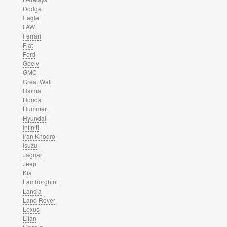
Dodge
Eagle
FAW
Ferrari
Fiat
Ford
Geely
GMC
Great Wall
Haima
Honda
Hummer
Hyundai
Infiniti
Iran Khodro
Isuzu
Jaguar
Jeep
Kia
Lamborghini
Lancia
Land Rover
Lexus
Lifan