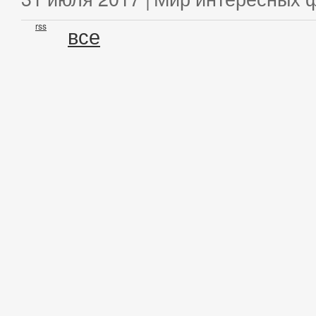
rss
все