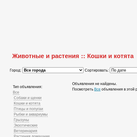
Животные и растения :: Кошки и котята
Город:
Сортировать:
Объявления не найдены.
Тип объявления:
Посмотреть
Все
объявления в этой 
Все
Собаки и щенки
Кошки и котята
Птицы и попугаи
Рыбки и аквариумы
Грызуны
Экзотические
Ветеринария
Растения домашние