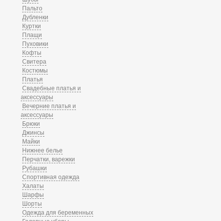
Пальто
Дубленки
Куртки
Плащи
Пуховики
Кофты
Свитера
Костюмы
Платья
Свадебные платья и
аксессуары
Вечерние платья и
аксессуары
Брюки
Джинсы
Майки
Нижнее белье
Перчатки, варежки
Рубашки
Спортивная одежда
Халаты
Шарфы
Шорты
Одежда для беременных
Головные уборы