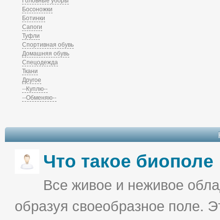
Босоножки
Ботинки
Сапоги
Туфли
Спортивная обувь
Домашняя обувь
Спецодежда
Ткани
Другое
--Куплю--
--Обменяю--
Что такое биополе
Все живое и неживое облад
образуя своеобразное поле. Э