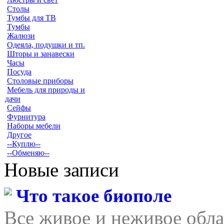
Столы
Тумбы для ТВ
Тумбы
Жалюзи
Одеяла, подушки и тп.
Шторы и занавески
Часы
Посуда
Столовые приборы
Мебель для природы и
дачи
Сейфы
Фурнитура
Наборы мебели
Другое
--Куплю--
--Обменяю--
Новые записи
Что такое биополе
Все живое и неживое обла