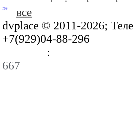
rss
все
dvplace © 2011-2026; Тел
+7(929)04-88-296
Правила
:
Связь
667