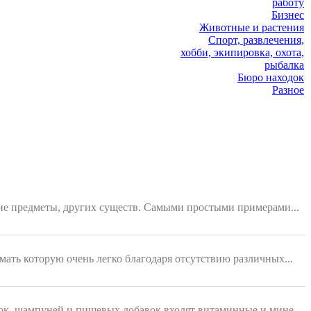
работу
Бизнес
Животные и растения
Спорт, развлечения,
хобби, экипировка, охота,
рыбалка
Бюро находок
Разное
ющие предметы, других существ. Самыми простыми примерами...
мать которую очень легко благодаря отсутствию различных...
ок, шампуней и пищевых добавок входят витаминные и мине...