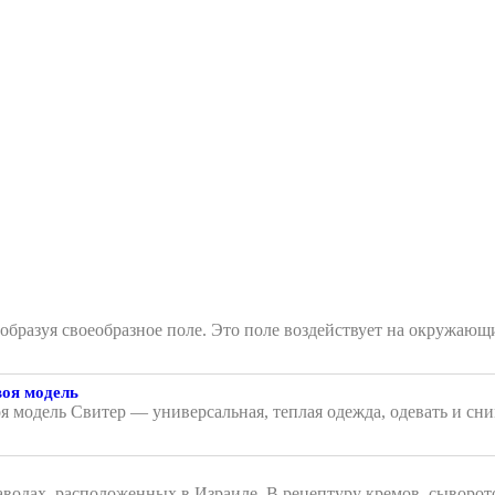
, образуя своеобразное поле. Это поле воздействует на окружа
воя модель
я модель Свитер — универсальная, теплая одежда, одевать и сни
аводах, расположенных в Израиле. В рецептуру кремов, сыворот