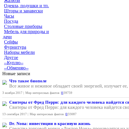
Жалюзи
Одеяла, подушки и тп.
Шторы и занавески
Часы
Посуда
Столовые приборы
Мебель для природы и
дачи
Сейфы
Фурнитура
Наборы мебели
Другое
--Куплю--
--Обменяю--
Новые записи
Что такое биополе
Все живое и неживое обладает своей энергией, излучает ее
3 ноября 2017 |
Мир интересных фактов
|
0
|
39759
Свитеры от Фред Перри: для каждого человека найдется с
Свитеры от Фред Перри: для каждого человека найдется сво
13 сентября 2017 |
Мир интересных фактов
|
0
|
33087
Dr. Nona: инвестиции в красивую жизнь
Средства торговой марки «Доктор Нона» производятся на з