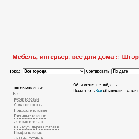
Мебель, интерьер, все для дома :: Што
Город:
Сортировать:
Объявления не найдены.
Тип объявления:
Посмотреть
Все
объявления в этой 
Все
Кухни готовые
Спальни готовые
Прихожие готовые
Гостиные готовые
Детская готовая
Из натур. дерева готовая
Шкафы готовые
Диваны готовые