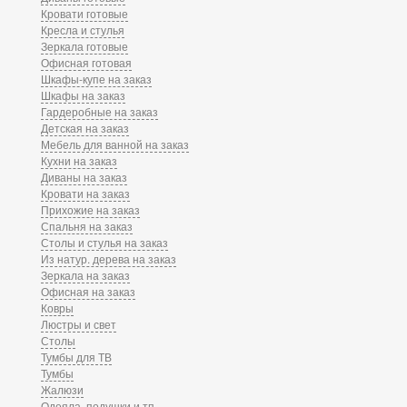
Кровати готовые
Кресла и стулья
Зеркала готовые
Офисная готовая
Шкафы-купе на заказ
Шкафы на заказ
Гардеробные на заказ
Детская на заказ
Мебель для ванной на заказ
Кухни на заказ
Диваны на заказ
Кровати на заказ
Прихожие на заказ
Спальня на заказ
Столы и стулья на заказ
Из натур. дерева на заказ
Зеркала на заказ
Офисная на заказ
Ковры
Люстры и свет
Столы
Тумбы для ТВ
Тумбы
Жалюзи
Одеяла, подушки и тп.