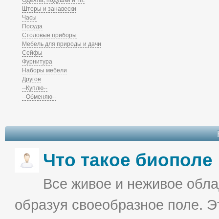
Шторы и занавески
Часы
Посуда
Столовые приборы
Мебель для природы и дачи
Сейфы
Фурнитура
Наборы мебели
Другое
--Куплю--
--Обменяю--
Что такое биополе
Все живое и неживое облад
образуя своеобразное поле. Э