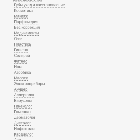
Губы уход и восстановление
Косметика
Макияж
Парфюмерия
Вес коррекция
Медикаменты
Очки
Пластика
Гигиена
Солярий
Фитнес
Йога
Аэробика
Массаж
Электроприборы
Акушер
Аллерголог
Вирусолог
Гинеколог
Гомеопат
Дерматолог
Диетолог
Инфектолог
Кардиолог
Лор