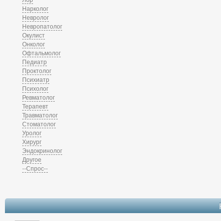
Нарколог
Невролог
Невропатолог
Окулист
Онколог
Офтальмолог
Педиатр
Проктолог
Психиатр
Психолог
Ревматолог
Терапевт
Травматолог
Стоматолог
Уролог
Хирург
Эндокринолог
Другое
--Спрос--