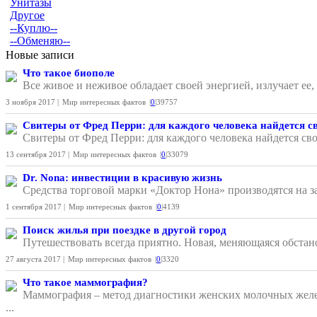
Унитазы
Другое
--Куплю--
--Обменяю--
Новые записи
Что такое биополе
Все живое и неживое обладает своей энергией, излучает ее
3 ноября 2017 |
Мир интересных фактов
|
0
|
39757
Свитеры от Фред Перри: для каждого человека найдется с
Свитеры от Фред Перри: для каждого человека найдется сво
13 сентября 2017 |
Мир интересных фактов
|
0
|
33079
Dr. Nona: инвестиции в красивую жизнь
Средства торговой марки «Доктор Нона» производятся на з
1 сентября 2017 |
Мир интересных фактов
|
0
|
4139
Поиск жилья при поездке в другой город
Путешествовать всегда приятно. Новая, меняющаяся обстано
27 августа 2017 |
Мир интересных фактов
|
0
|
3320
Что такое маммография?
Маммография – метод диагностики женских молочных желе
...