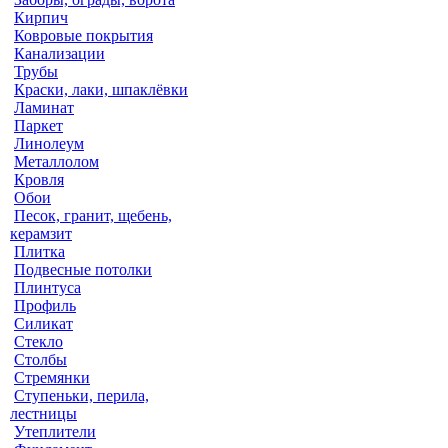
Кирпич
Ковровые покрытия
Канализации
Трубы
Краски, лаки, шпаклёвки
Ламинат
Паркет
Линолеум
Металлолом
Кровля
Обои
Песок, гранит, щебень,
керамзит
Плитка
Подвесные потолки
Плинтуса
Профиль
Силикат
Стекло
Столбы
Стремянки
Ступеньки, перила,
лестницы
Утеплители