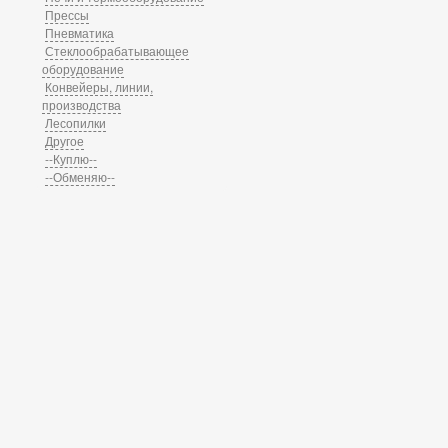
Прессы
Пневматика
Стеклообрабатывающее
оборудование
Конвейеры, линии,
производства
Лесопилки
Другое
--Куплю--
--Обменяю--