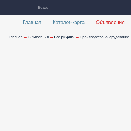
Везде
Главная
Каталог-карта
Объявления
Главная
→
Объявления
→
Все рубрики
→
Производство, оборудование