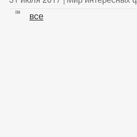
rss
все