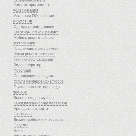
Компьютеры ремонт,
модернизация
Установка ПО, лечение
вирусов ПК
Одежда ремонт, пошив
Квартиры, офисы ремонт
Мебель ремонт, сборка,
реставрация
Пластиковые окна ремонт
Замки ремонт, вскрытие
Техника обслуживание
Видеооператор
Фотограф
Организация праздников
Услуги маклеров - риэлторов
Грузоперевозки, переезды,
грузчики
Вывоз отходов, мусора
Такси,пассажирские перевозки
Аренда транспорта
Сантехник
Дизайн мебели и интерьера
Сиделка
Няня
Уборка дома, офиса