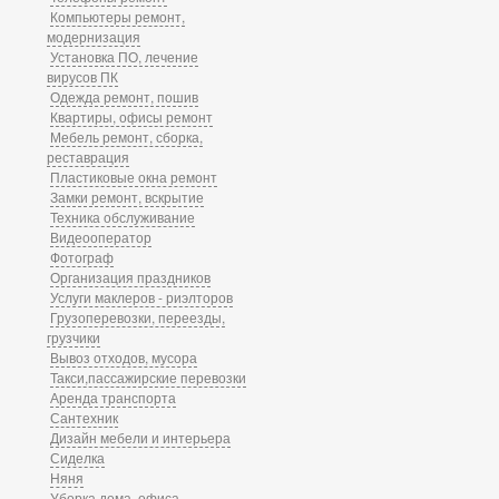
Компьютеры ремонт,
модернизация
Установка ПО, лечение
вирусов ПК
Одежда ремонт, пошив
Квартиры, офисы ремонт
Мебель ремонт, сборка,
реставрация
Пластиковые окна ремонт
Замки ремонт, вскрытие
Техника обслуживание
Видеооператор
Фотограф
Организация праздников
Услуги маклеров - риэлторов
Грузоперевозки, переезды,
грузчики
Вывоз отходов, мусора
Такси,пассажирские перевозки
Аренда транспорта
Сантехник
Дизайн мебели и интерьера
Сиделка
Няня
Уборка дома, офиса