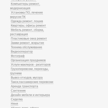
Компьютеры ремонт,
модернизация
Установка ПО, лечение
вирусов ПК
Одежда ремонт, пошив
Квартиры, офисы ремонт
Мебель ремонт, сборка,
реставрация
Пластиковые окна ремонт
Замки ремонт, вскрытие
Техника обслуживание
Видеооператор
Фотограф
Организация праздников
Услуги маклеров - риэлторов
Грузоперевозки, переезды,
грузчики
Вывоз отходов, мусора
Такси,пассажирские перевозки
Аренда транспорта
Сантехник
Дизайн мебели и интерьера
Сиделка
Няня
Уборка дома, офиса