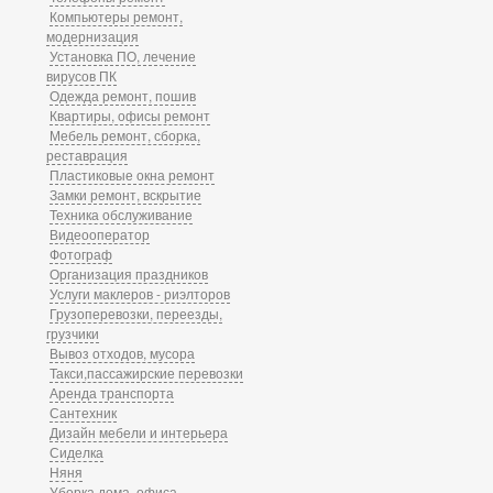
Компьютеры ремонт,
модернизация
Установка ПО, лечение
вирусов ПК
Одежда ремонт, пошив
Квартиры, офисы ремонт
Мебель ремонт, сборка,
реставрация
Пластиковые окна ремонт
Замки ремонт, вскрытие
Техника обслуживание
Видеооператор
Фотограф
Организация праздников
Услуги маклеров - риэлторов
Грузоперевозки, переезды,
грузчики
Вывоз отходов, мусора
Такси,пассажирские перевозки
Аренда транспорта
Сантехник
Дизайн мебели и интерьера
Сиделка
Няня
Уборка дома, офиса