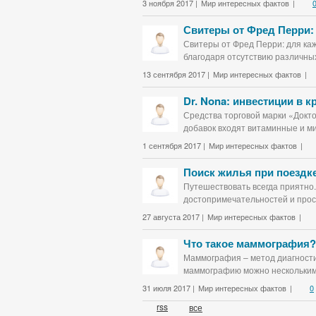
3 ноября 2017 |
Мир интересных фактов
|
Свитеры от Фред Перри:
Свитеры от Фред Перри: для каж
благодаря отсутствию различных
13 сентября 2017 |
Мир интересных фактов
|
Dr. Nona: инвестиции в 
Средства торговой марки «Докт
добавок входят витаминные и ми
1 сентября 2017 |
Мир интересных фактов
|
Поиск жилья при поездке
Путешествовать всегда приятно.
достопримечательностей и прост
27 августа 2017 |
Мир интересных фактов
|
Что такое маммография?
Маммография – метод диагности
маммографию можно несколькими
31 июля 2017 |
Мир интересных фактов
|
0
rss
все