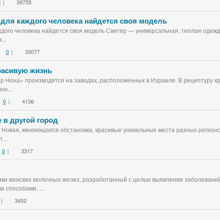
0
|
39755
 для каждого человека найдется своя модель
дого человека найдется своя модель Свитер — универсальная, теплая одежда
...
0
|
33077
красивую жизнь
ор Нона» производятся на заводах, расположенных в Израиле. В рецептуру к
не...
0
|
4136
 в другой город
 Новая, меняющаяся обстановка, красивые уникальные места разных регионо
...
0
|
3317
ки женских молочных желез, разработанный с целью выявления заболеваний
 способами. ...
|
3452