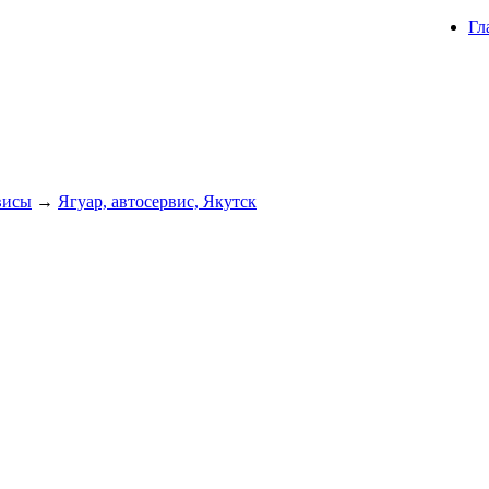
Гл
висы
→
Ягуар, автосервис, Якутск