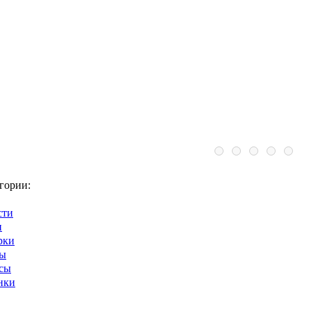
гории:
сти
и
рки
ны
сы
нки