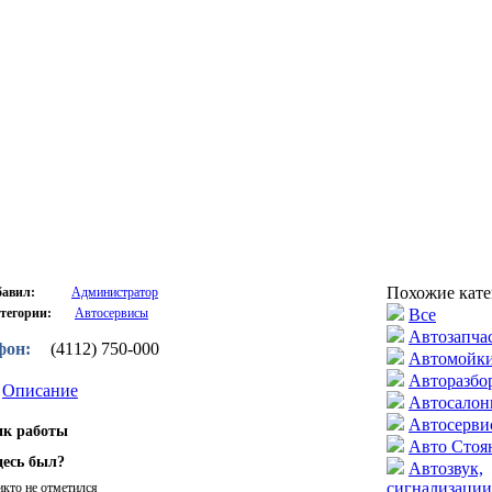
Похожие кате
бавил:
Администратор
тегории:
Автосервисы
Все
Автозапча
фон:
(4112) 750-000
Автомойк
Авторазбо
Описание
Автосало
Автосерви
ик работы
Авто Стоя
десь был?
Автозвук,
сигнализации
икто не отметился