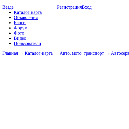
Везде
Регистрация
Вход
Каталог-карта
Объявления
Блоги
Форум
Фото
Видео
Пользователи
Главная
→
Каталог-карта
→
Авто, мото, транспорт
→
Автосер