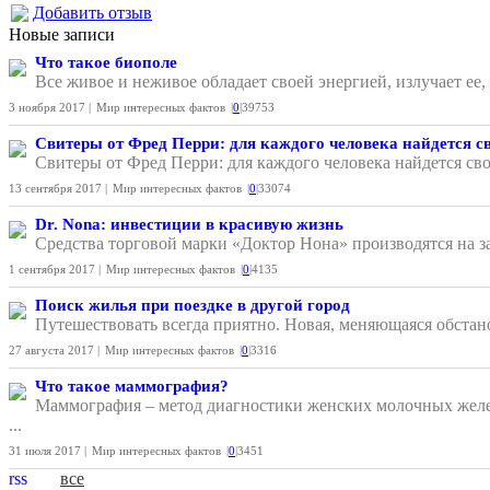
Добавить отзыв
Новые записи
Что такое биополе
Все живое и неживое обладает своей энергией, излучает ее
3 ноября 2017 |
Мир интересных фактов
|
0
|
39753
Свитеры от Фред Перри: для каждого человека найдется с
Свитеры от Фред Перри: для каждого человека найдется сво
13 сентября 2017 |
Мир интересных фактов
|
0
|
33074
Dr. Nona: инвестиции в красивую жизнь
Средства торговой марки «Доктор Нона» производятся на з
1 сентября 2017 |
Мир интересных фактов
|
0
|
4135
Поиск жилья при поездке в другой город
Путешествовать всегда приятно. Новая, меняющаяся обстано
27 августа 2017 |
Мир интересных фактов
|
0
|
3316
Что такое маммография?
Маммография – метод диагностики женских молочных желе
...
31 июля 2017 |
Мир интересных фактов
|
0
|
3451
rss
все