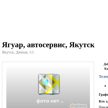
Ягуар, автосервис, Якутск
Якутск, Дачная, 1/1
До
Ка
Теле
Граф
Кто з
Пока н