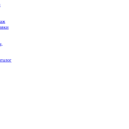
и
аж
авки
ы,
аталог