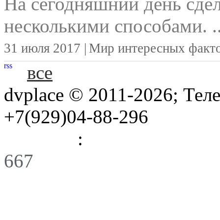
На сегодняшний день сд
несколькими способами. ..
31 июля 2017 |
Мир интересных факт
rss
все
dvplace © 2011-2026; Тел
+7(929)04-88-296
Правила
:
Связь
667