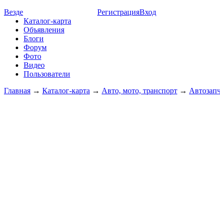
Везде
Регистрация
Вход
Каталог-карта
Объявления
Блоги
Форум
Фото
Видео
Пользователи
Главная
→
Каталог-карта
→
Авто, мото, транспорт
→
Автозап