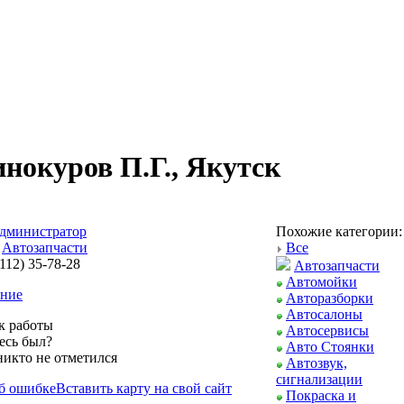
нокуров П.Г., Якутск
дминистратор
Похожие категории:
Автозапчасти
Все
112) 35-78-28
Автозапчасти
Автомойки
ние
Авторазборки
Автосалоны
к работы
Автосервисы
есь был?
Авто Стоянки
никто не отметился
Автозвук,
сигнализации
б ошибке
Вставить карту на свой сайт
Покраска и