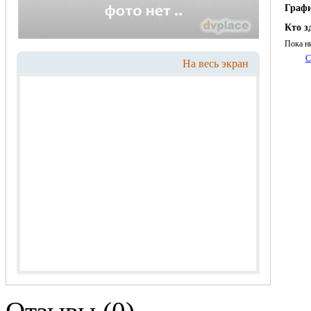
Граф
Кто з
Пока н
С
На весь экран