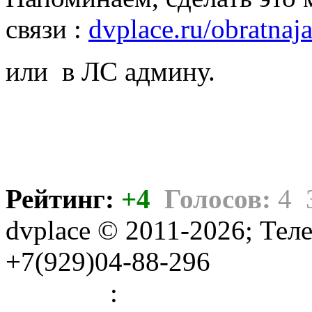
связи :
dvplace.ru/obratnaj
или в ЛС админу.
Рейтинг:
+4
Голосов:
4
dvplace © 2011-2026; Тел
+7(929)04-88-296
Правила
:
Связь