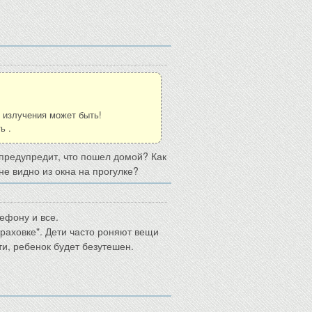
т излучения может быть!
ь .
н предупредит, что пошел домой? Как
не видно из окна на прогулке?
лефону и все.
траховке". Дети часто роняют вещи
и, ребенок будет безутешен.