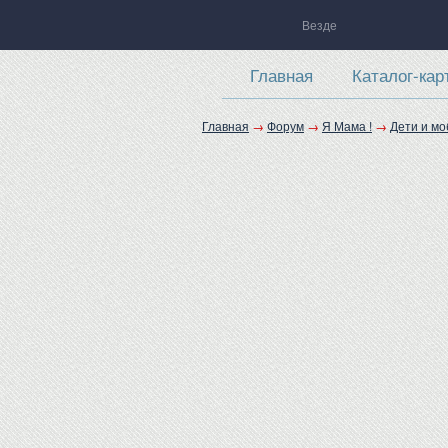
Везде
Главная
Каталог-кар
Главная
→
Форум
→
Я Мама !
→
Дети и м