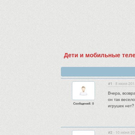
Дети и мобильные те
#1
- 8 июня 201
Вчера, возвр
он так весел
Сообщений: 0
игрушек нет?
#2
- 10 июня 20