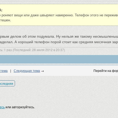
А:
о роняют вещи или даже швыряют намеренно. Телефон этого не переживе
утешен.
первым делом об этом подумала. Ну нельзя же такому несмышлены
наделал. А хороший телефон порой стоит как средняя месячная зар
ь: 1 раз (Последний: 28 июля 2012 в 20:37)
 тема
|
Следующая тема
→
Перейти на фор
оследняя
есь
или авторизуйтесь.