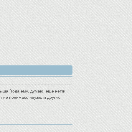
лыша (года ему, думаю, еще нет)и
т не понимаю, неужели других