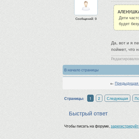
АЛЕНУШК
Дети част
Сообщений: 0
будет без
Да, вот и я 
поймет, что 
Редактировалос
В начало страницы
←
Предыдущая
Страницы:
1
2
Следующая
П
Быстрый ответ
Чтобы писать на форуме,
зарегистрируйт