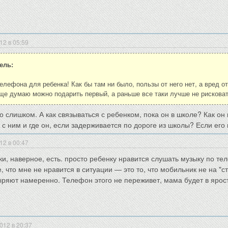
12 в 05:59
ель:
елефона для ребенка! Как бы там ни было, пользы от него нет, а вред о
еще думаю можно подарить первый, а раньше все таки лучше не рисковат
то слишком. А как связываться с ребенком, пока он в школе? Как о
 с ним и где он, если задерживается по дороге из школы? Если его 
12 в 00:47
ки, наверное, есть. просто ребенку нравится слушать музыку по те
, что мне не нравится в ситуации — это то, что мобильник не на "с
ряют намеренно. Телефон этого не переживет, мама будет в ярост
012 в 20:37