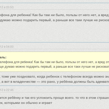
12 в 20:53
ефона для ребенка! Как бы там ни было, пользы от него нет, а вред
 думаю можно подарить первый, а раньше все таки лучше не рисков
12 в 04:00
ель:
елефона для ребенка! Как бы там ни было, пользы от него нет, а вред о
еще думаю можно подарить первый, а раньше все таки лучше не рисковат
, тоже уже поздновато, когда ребенок с телефоном всегда можно зна
 а вот в младенчестве — это рано, у ребёнка должны быть адекват
12 в 22:46
ится ребёнку и так его успокоить проще всего. то что в этом страшн
ек, которыми он обычно и играет