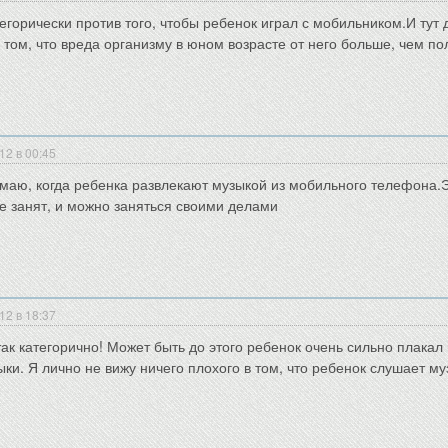
егорически против того, чтобы ребенок играл с мобильником.И тут д
в том, что вреда организму в юном возрасте от него больше, чем по
12 в 00:45
маю, когда ребенка развлекают музыкой из мобильного телефона.Э
е занят, и можно заняться своими делами
12 в 18:37
так категорично! Может быть до этого ребенок очень сильно плакал
ыки. Я лично не вижу ничего плохого в том, что ребенок слушает му