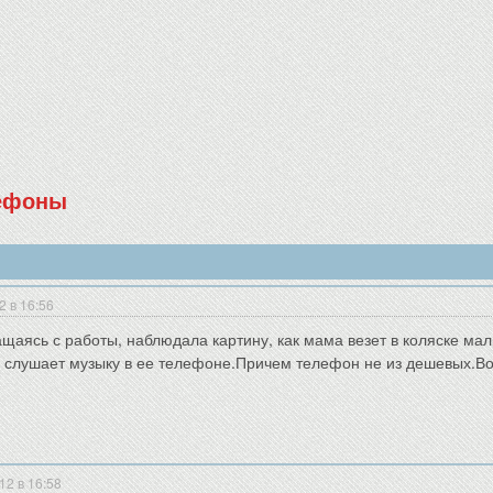
лефоны
2 в 16:56
ащаясь с работы, наблюдала картину, как мама везет в коляске ма
о слушает музыку в ее телефоне.Причем телефон не из дешевых.Во
12 в 16:58