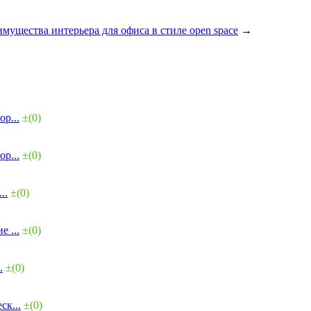
мущества интерьера для офиса в стиле open space
→
р...
±(0)
р...
±(0)
..
±(0)
 ...
±(0)
.
±(0)
ск...
±(0)