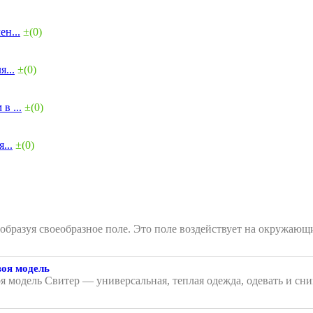
н...
±(0)
...
±(0)
в ...
±(0)
...
±(0)
, образуя своеобразное поле. Это поле воздействует на окружа
воя модель
я модель Свитер — универсальная, теплая одежда, одевать и сни