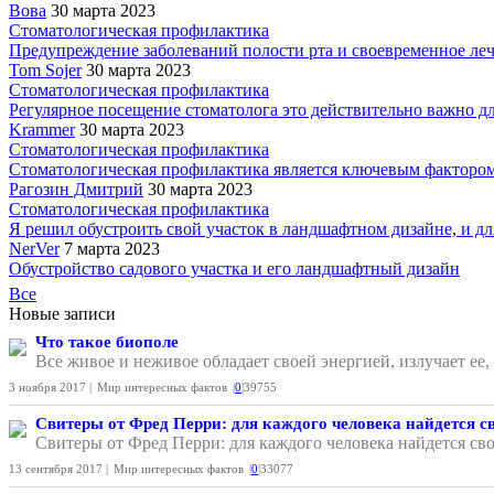
Вова
30 марта 2023
Стоматологическая профилактика
Предупреждение заболеваний полости рта и своевременное лече
Tom Sojer
30 марта 2023
Стоматологическая профилактика
Регулярное посещение стоматолога это действительно важно для
Krammer
30 марта 2023
Стоматологическая профилактика
Стоматологическая профилактика является ключевым фактором 
Рагозин Дмитрий
30 марта 2023
Стоматологическая профилактика
Я решил обустроить свой участок в ландшафтном дизайне, и для
NerVer
7 марта 2023
Обустройство садового участка и его ландшафтный дизайн
Все
Новые записи
Что такое биополе
Все живое и неживое обладает своей энергией, излучает ее
3 ноября 2017 |
Мир интересных фактов
|
0
|
39755
Свитеры от Фред Перри: для каждого человека найдется с
Свитеры от Фред Перри: для каждого человека найдется сво
13 сентября 2017 |
Мир интересных фактов
|
0
|
33077