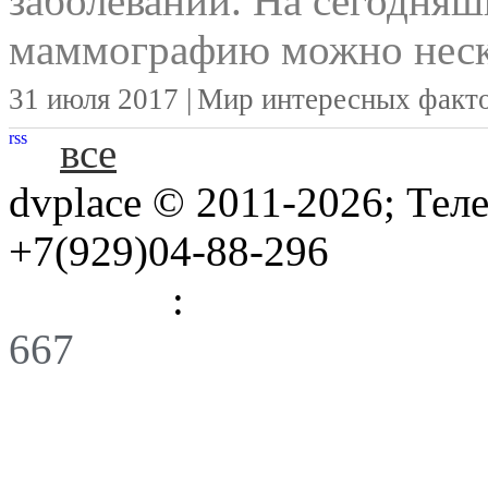
заболеваний. На сегодняш
маммографию можно неско
31 июля 2017 |
Мир интересных факт
rss
все
dvplace © 2011-2026; Тел
+7(929)04-88-296
Правила
:
Связь
667