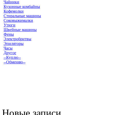
Чайники
Кухонные комбайны
Кофемолки
Стиральные машины
Соковыжималки
Утюги
Швейные машины
Фены
Электробритвы
Эпиляторы
Часы
Другое
--Куплю--
--Обменяю--
Новые записи