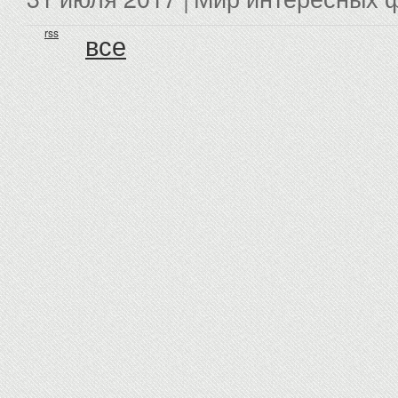
rss
все