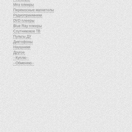
Мпз плееры
Переносные магнитолы
Радиоприемники
DVD плееры
Blue Ray плееры
Спутниковое ТВ
Пульты ДУ
Диктофоны
Наушники
Другое
--Куплю--
--Обменяю--