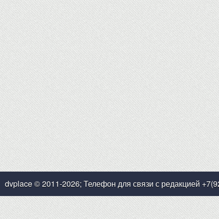
dvplace © 2011-2026; Телефон для связи с редакцией +7(9