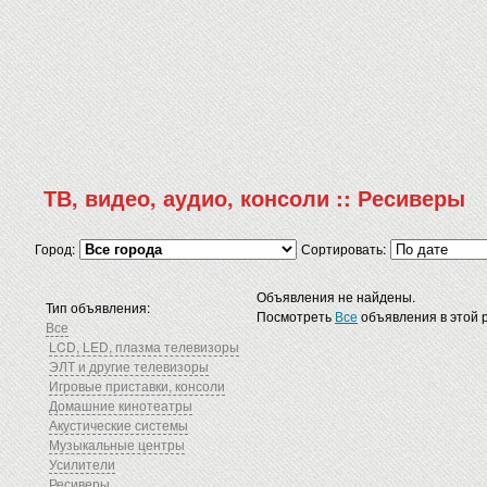
ТВ, видео, аудио, консоли :: Ресиверы
Город:
Сортировать:
Объявления не найдены.
Тип объявления:
Посмотреть
Все
объявления в этой 
Все
LCD, LED, плазма телевизоры
ЭЛТ и другие телевизоры
Игровые приставки, консоли
Домашние кинотеатры
Акустические системы
Музыкальные центры
Усилители
Ресиверы