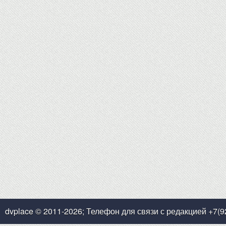
dvplace © 2011-2026; Телефон для связи с редакцией +7(9