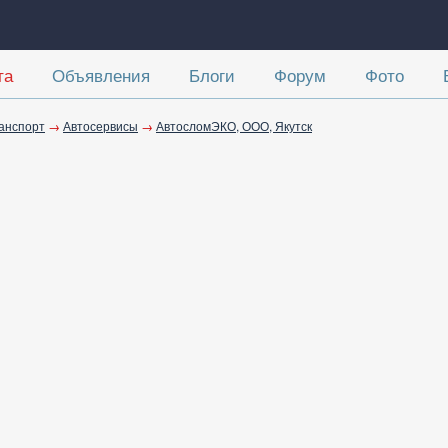
та
Объявления
Блоги
Форум
Фото
ранспорт
→
Автосервисы
→
АвтосломЭКО, ООО, Якутск