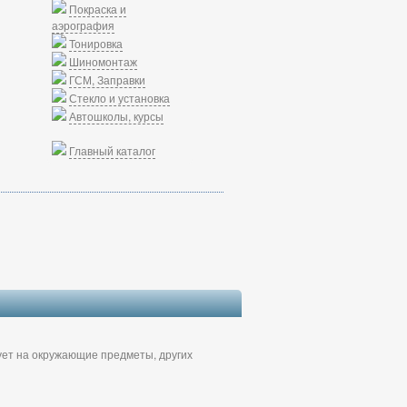
Покраска и
аэрография
Тонировка
Шиномонтаж
ГСМ, Заправки
Стекло и установка
Автошколы, курсы
Главный каталог
вует на окружающие предметы, других