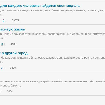
 для каждого человека найдется своя модель
дого человека найдется своя модель Свитер — универсальная, теплая одежда
...
0
|
33079
красивую жизнь
ор Нона» производятся на заводах, расположенных в Израиле. В рецептуру к
не...
0
|
4138
 в другой город
 Новая, меняющаяся обстановка, красивые уникальные места разных регионо
...
0
|
3320
ки женских молочных желез, разработанный с целью выявления заболеваний
 способами. ...
|
3454